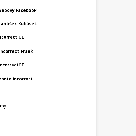
ebový Facebook
rantišek Kubásek
ncorrect CZ
Incorrect_Frank
IncorrectCZ
ranta incorrect
amy