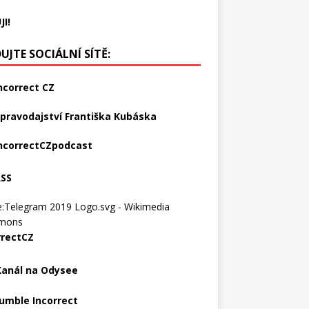
JI!
UJTE SOCIÁLNÍ SÍTĚ:
ncorrect CZ
pravodajství Františka Kubáska
ncorrectCZpodcast
RSS
rrectCZ
Kanál na Odysee
umble Incorrect