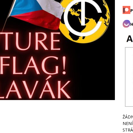
P
H
ŽÁDN
NENÍ
STRÁ