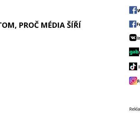
W
TOM, PROČ MÉDIA ŠÍŘÍ
F
I
F
Rekl