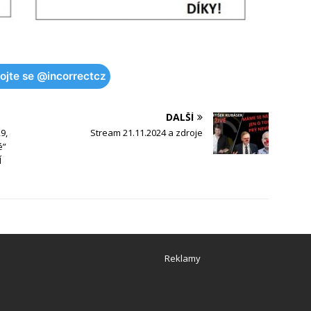
pojte se @incorrectcz
DALŠÍ
9,
Stream 21.11.2024 a zdroje
é”
Í
Reklamy