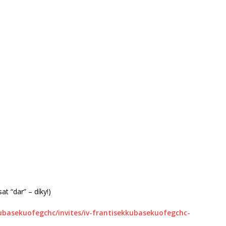
t “dar” – díky!)
kubasekuofegchc/invites/iv-frantisekkubasekuofegchc-