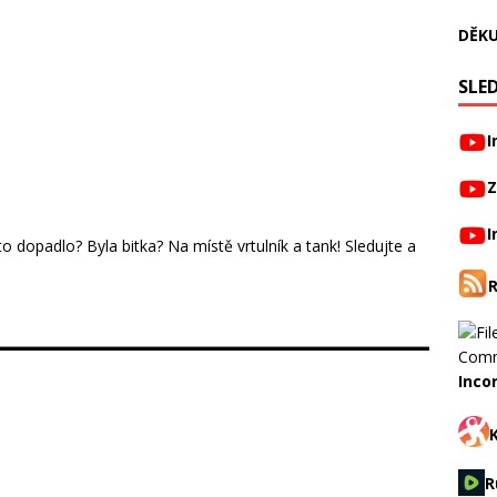
DĚKU
SLED
I
Z
I
 to dopadlo? Byla bitka? Na místě vrtulník a tank! Sledujte a
Inco
R