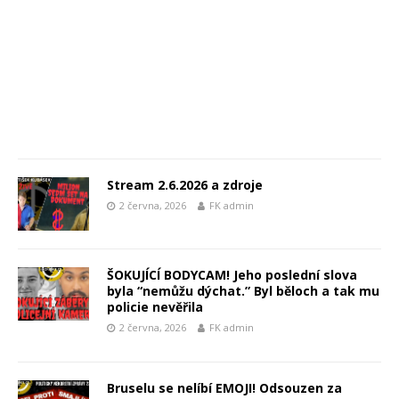
Stream 2.6.2026 a zdroje
2 června, 2026
FK admin
ŠOKUJÍCÍ BODYCAM! Jeho poslední slova
byla “nemůžu dýchat.” Byl běloch a tak mu
policie nevěřila
2 června, 2026
FK admin
Bruselu se nelíbí EMOJI! Odsouzen za