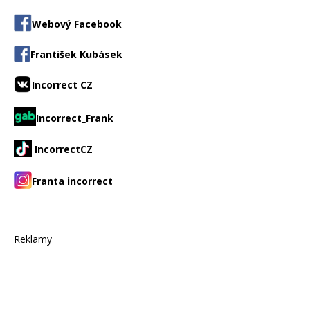
Webový Facebook
František Kubásek
Incorrect CZ
Incorrect_Frank
IncorrectCZ
Franta incorrect
Reklamy