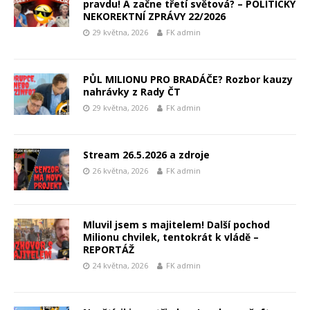
pravdu! A začne třetí světová? – POLITICKY
NEKOREKTNÍ ZPRÁVY 22/2026
29 května, 2026
FK admin
PŮL MILIONU PRO BRADÁČE? Rozbor kauzy
nahrávky z Rady ČT
29 května, 2026
FK admin
Stream 26.5.2026 a zdroje
26 května, 2026
FK admin
Mluvil jsem s majitelem! Další pochod
Milionu chvilek, tentokrát k vládě –
REPORTÁŽ
24 května, 2026
FK admin