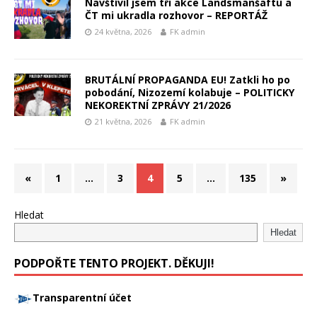
Navštívil jsem tři akce Landsmanšaftu a
ČT mi ukradla rozhovor – REPORTÁŽ
24 května, 2026
FK admin
BRUTÁLNÍ PROPAGANDA EU! Zatkli ho po
pobodání, Nizozemí kolabuje – POLITICKY
NEKOREKTNÍ ZPRÁVY 21/2026
21 května, 2026
FK admin
«
1
…
3
4
5
…
135
»
Hledat
Hledat
PODPOŘTE TENTO PROJEKT. DĚKUJI!
Transparentní účet