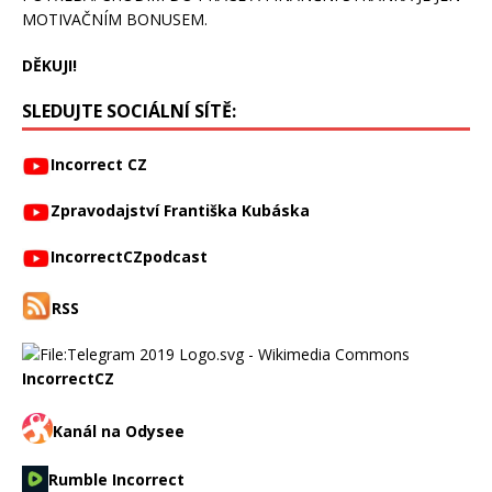
MOTIVAČNÍM BONUSEM.
DĚKUJI!
SLEDUJTE SOCIÁLNÍ SÍTĚ:
Incorrect CZ
Zpravodajství Františka Kubáska
IncorrectCZpodcast
RSS
IncorrectCZ
Kanál na Odysee
Rumble Incorrect