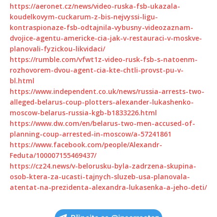
https://aeronet.cz/news/video-ruska-fsb-ukazala-
koudelkovym-cuckarum-z-bis-nejvyssi-ligu-
kontraspionaze-fsb-odtajnila-vybusny-videozaznam-
dvojice-agentu-americke-cia-jak-v-restauraci-v-moskve-
planovali-fyzickou-likvidaci/
https://rumble.com/vfwt1z-video-rusk-fsb-s-natoenm-
rozhovorem-dvou-agent-cia-kte-chtli-provst-pu-v-
bl.html
https://www.independent.co.uk/news/russia-arrests-two-
alleged-belarus-coup-plotters-alexander-lukashenko-
moscow-belarus-russia-kgb-b1833226.html
https://www.dw.com/en/belarus-two-men-accused-of-
planning-coup-arrested-in-moscow/a-57241861
https://www.facebook.com/people/Alexandr-
Feduta/100007155469437/
https://cz24.news/v-belorusku-byla-zadrzena-skupina-
osob-ktera-za-ucasti-tajnych-sluzeb-usa-planovala-
atentat-na-prezidenta-alexandra-lukasenka-a-jeho-deti/