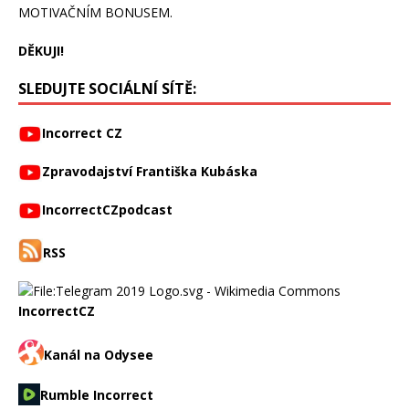
MOTIVAČNÍM BONUSEM.
DĚKUJI!
SLEDUJTE SOCIÁLNÍ SÍTĚ:
Incorrect CZ
Zpravodajství Františka Kubáska
IncorrectCZpodcast
RSS
IncorrectCZ
Kanál na Odysee
Rumble Incorrect