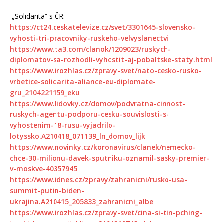
„Solidarita“ s ČR:
https://ct24.ceskatelevize.cz/svet/3301645-slovensko-
vyhosti-tri-pracovniky-ruskeho-velvyslanectvi
https://www.ta3.com/clanok/1209023/ruskych-
diplomatov-sa-rozhodli-vyhostit-aj-pobaltske-staty.html
https://www.irozhlas.cz/zpravy-svet/nato-cesko-rusko-
vrbetice-solidarita-aliance-eu-diplomate-
gru_2104221159_eku
https://www.lidovky.cz/domov/podvratna-cinnost-
ruskych-agentu-podporu-cesku-souvislosti-s-
vyhostenim-18-rusu-vyjadrilo-
lotyssko.A210418_071139_ln_domov_lijk
https://www.novinky.cz/koronavirus/clanek/nemecko-
chce-30-milionu-davek-sputniku-oznamil-sasky-premier-
v-moskve-40357945
https://www.idnes.cz/zpravy/zahranicni/rusko-usa-
summit-putin-biden-
ukrajina.A210415_205833_zahranicni_albe
https://www.irozhlas.cz/zpravy-svet/cina-si-tin-pching-