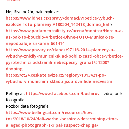
Nejdříve požár, pak exploze:
https://www.idnes.cz/zpravy/domaci/vrbetice-vybuch-
exploze-foto-plameny.A180504_142418_domaci_kafi
?
https://www.parlamentnilisty.cz/arena/monitor/Horelo-a-
az-pak-to-bouchlo-Vrbetice-Divne-FOTO-Municak-se-
nepodpaluje-sirkama-661414
https://www.pozary.cz/clanek/97116-2014-plameny-a-
vybuchy-znicily-municni-sklad-pobliz-casti-obce-vrbetice-
pyrotechnici-odstranili-nebezpecny-granat/#1200?
do=ping
https://ct24.ceskatelevize.cz/regiony/1013421-po-
vybuchu-v-municnim-skladu-jsou-dva-lide-nezvestni
Bellingcat:
https://www.facebook.com/boshirov
– zdroj oné
fotografie
Rozbor data fotografie:
https://www.bellingcat.com/resources/how-
tos/2018/10/24/dali-warhol-boshirov-determining-time-
alleged-photograph-skripal-suspect-chepiga/