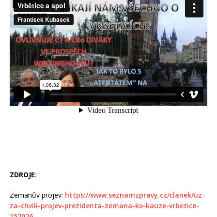
ZDROJE
:
Zemanův projev:
https://www.seznamzpravy.cz/clanek/uz-
za-chvili-projev-prezidenta-zemana-ke-kauze-vrbetice-
152026