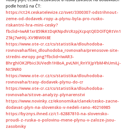
podle hostů na ČT:
https://ct24.ceskatelevize.cz/svet/3300307-odstrihnout-
zeme-od-dodavek-ropy-a-plynu-byla-pro-rusko-
riskantni-hra-mini-cesky?
fbclid=IwAR1xr859kKtDqKNpdVcRzpjXcpqtQEDOlfQRtVn1
Z5kJ7wHXj-XV9BW0t8E
https://www.ote-cr.cz/cs/statistika/dlouhodoba-
rovnovaha/files_dlouhodoba_rovnovaha/prenosove-site-
stredni-evropy.png?fbclid=IwAR3-
BhrghIOK2Pbici3UVedh1H8oA_pvLNH_RnYXJpYbM4hUmiLj-
Nt5NR0
https://www.ote-cr.cz/cs/statistika/dlouhodoba-
rovnovaha/trasy-dodavek-plynu-do-cr
https://www.ote-cr.cz/cs/statistika/dlouhodoba-
rovnovaha/sitove-analyzy-plynarenstvi
https://www.novinky.cz/ekonomika/clanek/cesko-zacne-
dodavat-plyn-na-slovensko-v-nedeli-rano-40216985
https://byznys.ihned.cz/c1-62887810-na-slovensko-
proudi-z-ruska-o-polovinu-mene-plynu-v-zaloze-jsou-
zasobniky