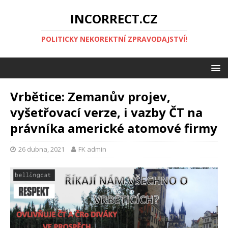
INCORRECT.CZ
POLITICKY NEKOREKTNÍ ZPRAVODAJSTVÍ!
Vrbětice: Zemanův projev,
vyšetřovací verze, i vazby ČT na
právníka americké atomové firmy
26 dubna, 2021
FK admin