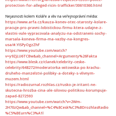
protection-for-alleged-ricin-trafficker/30610360.html
Nejasnosti kolem Koláře a vliv na veřejnoprávní média:
https://www.arfa.cz/kauza-konev-otec-starosty-kolare-
pracuje-pro-pravni-lobistickou-firmu-ktera-udajne-z-
vlastni-vule-vypracovala-analyzu-na-odstraneni-sochy-
marsala-koneva-firma-ma-vazby-na-kongres-
usa/#.YISPyOgzZhF
https://www.youtube.com/watch?
v=y9ZjLU6TCBw&ab_channel=Argumenty%26Fakta
https://www.blesk.cz/clanek/celebrity-ceske-
celebrity/648272/moderatorka-witowska-po-krachu-
druheho-manzelstvi-polibky-a-doteky-s-vlivnym-
muzem.html
https://radiozurnal.rozhlas.cz/rusko-je-iritant-ne-
skutecna-hrozba-cina-ale-silovou-politikou-korumpuje-
zapad-8272593
https://www.youtube.com/watch?v=2Wm-
2H70zQw&ab_channel=%C4%8Cesk%C3%BDrozhlasRadio
%C5%BEurn%C3%A1l