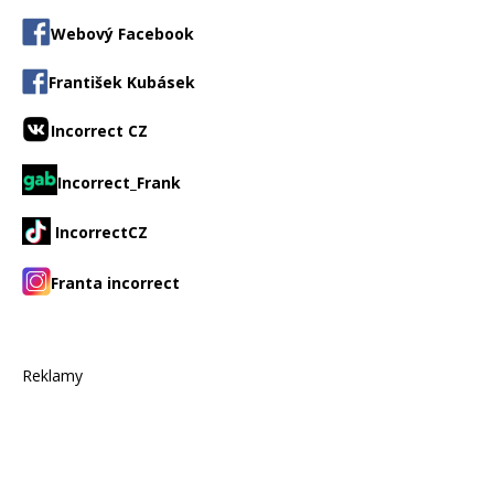
Webový Facebook
František Kubásek
Incorrect CZ
Incorrect_Frank
IncorrectCZ
Franta incorrect
Reklamy