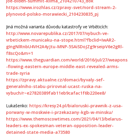
joe-biden-summit-klima_2104210743_dok
https://www.irozhlas.cz/zpravy-svet/nord-stream-2-
plynovod-polsko-morawiecki_2104230835_pj
Jiná možná varianta důvodu katastrofy ve Vrběticích:
http://www.novarepublika.cz/2017/07/vybuch-ve-
vrbetickem-municaku-na-stope.html?fbclid=IwAR2-
gIngNlRnbU4VH2A4yJtu-MNP-5SAiSDoJZg9rseipV6e2gRl-
f8scQo&m=1
https://www.theguardian.com/world/2016/jul/27/weapons
-flowing-eastern-europe-middle-east-revealed-arms-
trade-syria
https://zpravy.aktualne.cz/domaci/byvaly-sef-
generalniho-stabu-prirovnal-ucast-ruska-na-
vybuch/r~e27820389fab11eb9cafac1f6b220ee8/
Lukašenko:
https://kresy24.pl/bialoruski-prawnik-z-usa-
porwany-w-moskwie-i-przekazany-kgb-w-minsku/
https://www.themoscowtimes.com/2021/04/13/belarus-
leaders-ex-spokesman-veteran-opposition-leader-
detained-state-media-a73580