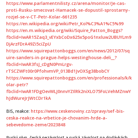
https://www.parlamentnilisty.cz/arena/monitor/Je-cas-
proti-Rusku-smecovat-Hamacek-se-dopustil-sprostarny-
rozjel-se-v-CT-Petr-Kolar-661235
https://en.wikipedia.org/wiki/Petr_Kol%C3%A1%C5%99
https://en.m.wikipedia.org/wiki/Squire_Patton_Boggs?
fbclid=IwAR15Zaq3_vEYxbCoDx625x5poG1nxluw2UBUYLm9
DjArzFDrA49Zi5ciZpU
https://www.squirepattonboggs.com/en/news/2012/07/sq
uire-sanders-in-prague-helps-westinghouse-deli__?
fbclid=IwAR3fsJ_cDgN0PmLrgv-
rTSCZWFt00r0PfohvmVP_013Bd1JvOXSg38bobCY
https://www.squirepattonboggs.com/en/professionals/k/k
olar-petr?
fbclid=IwAR1FDgOevWLJ0nnvYZIlRk2niXLO75FoLVehMZnwY
hJdWureJrJWtCDr1kA
BIS, reakce:
https://www.ceskenoviny.cz/zpravy/sef-bis-
ceska-reakce-na-vrbetice-je-chovanim-hrde-a-
sebevedome-zeme/2023848
Ruský plyn, česká nezávislost a ruská závislost na dodávkách