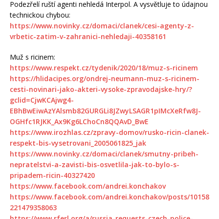
Podezřelí ruští agenti nehledá Interpol. A vysvětluje to údajnou
technickou chybou:
https://www.novinky.cz/domaci/clanek/cesi-agenty-z-
vrbetic-zatim-v-zahranici-nehledaji-40358161
Muž s ricinem:
https://www.respekt.cz/tydenik/2020/18/muz-s-ricinem
https://hlidacipes.org/ondrej-neumann-muz-s-ricinem-
cesti-novinari-jako-akteri-vysoke-zpravodajske-hry/?
gclid=CjwKCAjwg4-
EBhBwEiwAzYAlsmb82GURGLi8JZwyLSAGR1pIMcXeRfw8J-
OGHfc1RJKK_Ax9Kg6LChoCn8QQAvD_BwE
https://www.irozhlas.cz/zpravy-domov/rusko-ricin-clanek-
respekt-bis-vysetrovani_2005061825_jak
https://www.novinky.cz/domaci/clanek/smutny-pribeh-
nepratelstvi-a-zavisti-bis-osvetlila-jak-to-bylo-s-
pripadem-ricin-40327420
https://www.facebook.com/andrei.konchakov
https://www.facebook.com/andrei.konchakov/posts/10158
221479358063
https://www.rferl.org/a/russia-requests-czech-police-