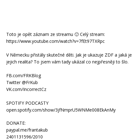
Toto je opět záznam ze streamu 🙂 Celý stream:
https://www.youtube.com/watch?v=7fEt97TXRpc
V Německu přistály skutečné děti. Jak je ukazuje ZDF a jaká je
jejich realita? To jsem vám tady ukázal co nejpřesněji to šlo.
FB.com/FRKBlog
Twitter @FrKub
VK.com/IncorrectCz
SPOTIFY PODCASTY
open.spotify.com/show/3jfNmprU5WNMe008EkAnMy
DONATE:
paypal.me/frantakub
2401131596/2010