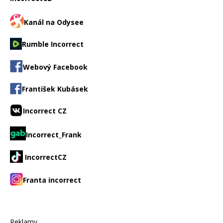
Kanál na Odysee
Rumble Incorrect
Webový Facebook
František Kubásek
Incorrect CZ
Incorrect_Frank
IncorrectCZ
Franta incorrect
Reklamy