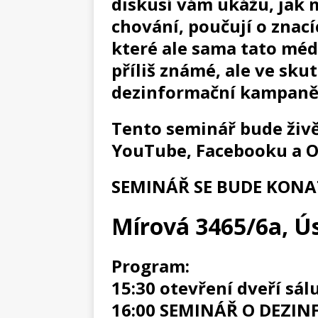
diskusí vám ukážu, jak 
chování, poučují o znac
které ale sama tato méd
příliš známé, ale ve sk
dezinformační kampaně 
Tento seminář bude živ
YouTube, Facebooku a O
SEMINÁŘ SE BUDE KONAT
Mírová 3465/6a, Ú
Program:
15:30 otevření dveří sál
16:00 SEMINÁŘ O DEZ