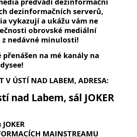
média předvádí dezinformační
ích dezinformačních serverů,
ia vykazují a ukážu vám ne
utečnosti obrovské mediální
z nedávné minulosti!
ě přenášen na mé kanály na
dysee!
 V ÚSTÍ NAD LABEM, ADRESA:
stí nad Labem, sál JOKER
u JOKER
INFORMACÍCH MAINSTREAMU