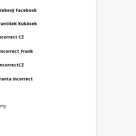
ebový Facebook
rantišek Kubásek
ncorrect CZ
Incorrect_Frank
IncorrectCZ
ranta incorrect
amy