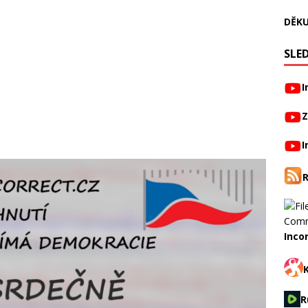
DĚKU
SLED
I
Z
I
Inco
R