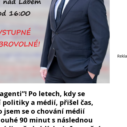
Rekl
genti”! Po letech, kdy se
olitiky a médií, přišel čas,
o jsem se o chování médií
louhé 90 minut s následnou