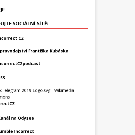
JI!
UJTE SOCIÁLNÍ SÍTĚ:
ncorrect CZ
pravodajství Františka Kubáska
ncorrectCZpodcast
RSS
rrectCZ
Kanál na Odysee
umble Incorrect