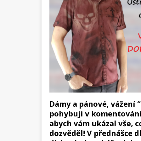
Dámy a pánové, vážení “a
pohybuji v komentování p
abych vám ukázal vše, c
dozvěděl! V přednášce d