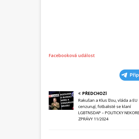
F
acebooková událost
Při
PŘEDCHOZÍ
Rakušan a Klus lžou, vláda a EU
cenzurují, fotbalisté se klaní
LGBTNSDAP – POLITICKY NEKOR
ZPRÁVY 11/2024