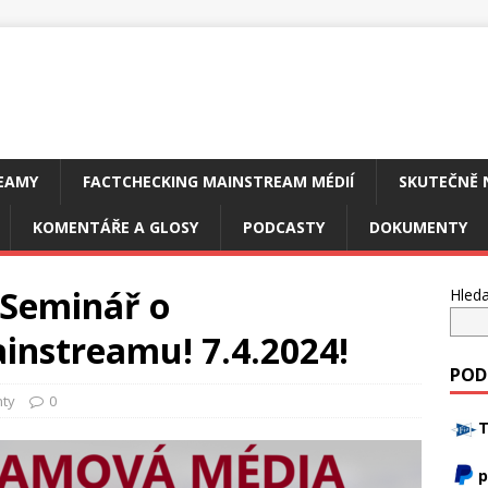
EAMY
FACTCHECKING MAINSTREAM MÉDIÍ
SKUTEČNĚ 
KOMENTÁŘE A GLOSY
PODCASTY
DOKUMENTY
Seminář o
Hleda
instreamu! 7.4.2024!
POD
ty
0
T
p