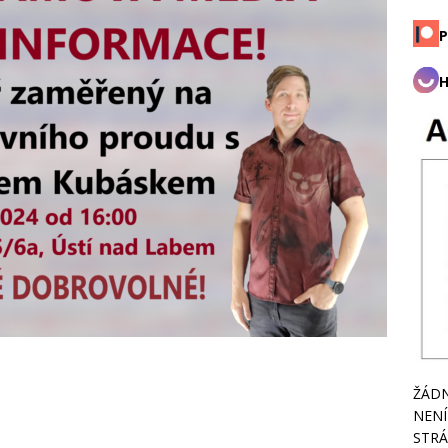
P
H
ŽÁDN
NENÍ
STRÁ