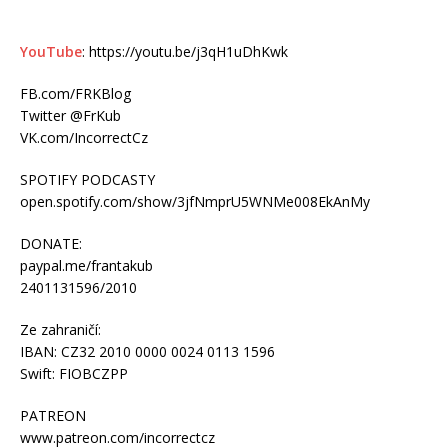
YouTube
: https://youtu.be/j3qH1uDhKwk
FB.com/FRKBlog
Twitter @FrKub
VK.com/IncorrectCz
SPOTIFY PODCASTY
open.spotify.com/show/3jfNmprU5WNMe008EkAnMy
DONATE:
paypal.me/frantakub
2401131596/2010
Ze zahraničí:
IBAN: CZ32 2010 0000 0024 0113 1596
Swift: FIOBCZPP
PATREON
www.patreon.com/incorrectcz