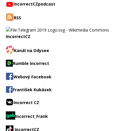
IncorrectCZpodcast
RSS
IncorrectCZ
Kanál na Odysee
Rumble Incorrect
Webový Facebook
František Kubásek
Incorrect CZ
Incorrect_Frank
IncorrectCZ