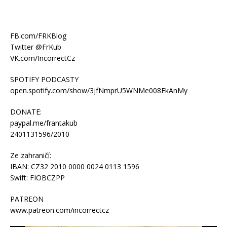
FB.com/FRKBlog
Twitter @FrKub
VK.com/IncorrectCz
SPOTIFY PODCASTY
open.spotify.com/show/3jfNmprU5WNMe008EkAnMy
DONATE:
paypal.me/frantakub
2401131596/2010
Ze zahraničí:
IBAN: CZ32 2010 0000 0024 0113 1596
Swift: FIOBCZPP
PATREON
www.patreon.com/incorrectcz