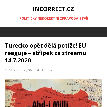
INCORRECT.CZ
POLITICKY NEKOREKTNÍ ZPRAVODAJSTVÍ!
Turecko opět dělá potíže! EU
reaguje – střípek ze streamu
14.7.2020
18 července, 2020
FK admin