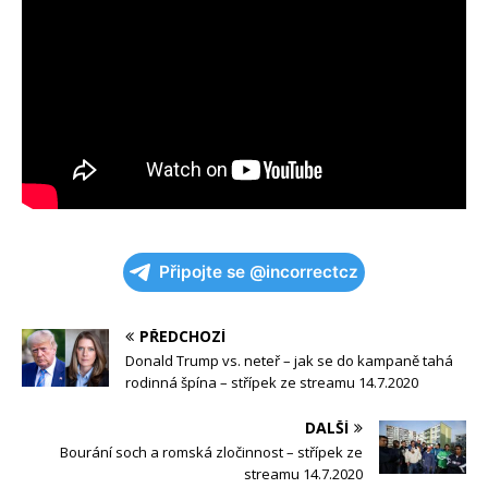
Připojte se @incorrectcz
PŘEDCHOZÍ
Donald Trump vs. neteř – jak se do kampaně tahá
rodinná špína – střípek ze streamu 14.7.2020
DALŠÍ
Bourání soch a romská zločinnost – střípek ze
streamu 14.7.2020