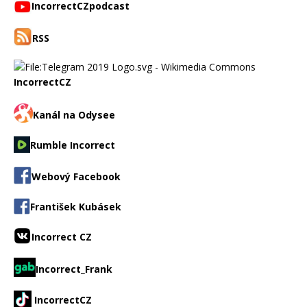
IncorrectCZpodcast
RSS
IncorrectCZ
Kanál na Odysee
Rumble Incorrect
Webový Facebook
František Kubásek
Incorrect CZ
Incorrect_Frank
IncorrectCZ