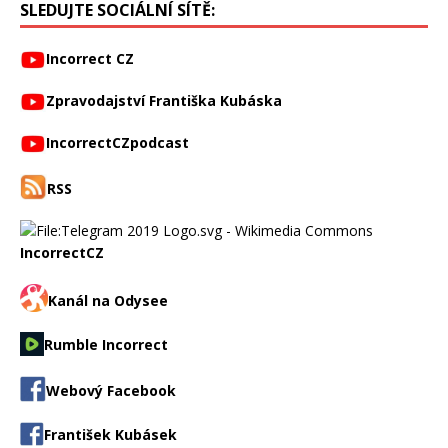
SLEDUJTE SOCIÁLNÍ SÍTĚ:
Incorrect CZ
Zpravodajství Františka Kubáska
IncorrectCZpodcast
RSS
IncorrectCZ
Kanál na Odysee
Rumble Incorrect
Webový Facebook
František Kubásek