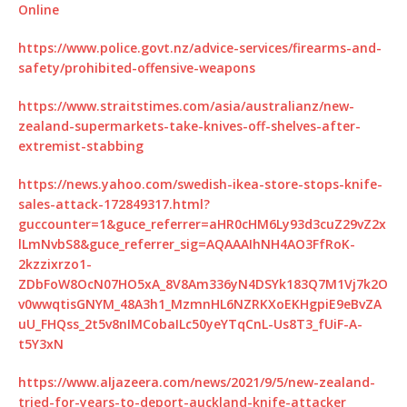
Online
https://www.police.govt.nz/advice-services/firearms-and-
safety/prohibited-offensive-weapons
https://www.straitstimes.com/asia/australianz/new-
zealand-supermarkets-take-knives-off-shelves-after-
extremist-stabbing
https://news.yahoo.com/swedish-ikea-store-stops-knife-
sales-attack-172849317.html?
guccounter=1&guce_referrer=aHR0cHM6Ly93d3cuZ29vZ2x
lLmNvbS8&guce_referrer_sig=AQAAAIhNH4AO3FfRoK-
2kzzixrzo1-
ZDbFoW8OcN07HO5xA_8V8Am336yN4DSYk183Q7M1Vj7k2O
v0wwqtisGNYM_48A3h1_MzmnHL6NZRKXoEKHgpiE9eBvZA
uU_FHQss_2t5v8nIMCobaILc50yeYTqCnL-Us8T3_fUiF-A-
t5Y3xN
https://www.aljazeera.com/news/2021/9/5/new-zealand-
tried-for-years-to-deport-auckland-knife-attacker