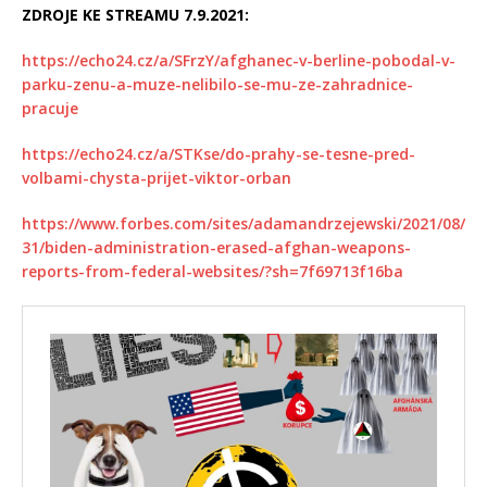
ZDROJE KE STREAMU 7.9.2021:
https://echo24.cz/a/SFrzY/afghanec-v-berline-pobodal-v-
parku-zenu-a-muze-nelibilo-se-mu-ze-zahradnice-
pracuje
https://echo24.cz/a/STKse/do-prahy-se-tesne-pred-
volbami-chysta-prijet-viktor-orban
https://www.forbes.com/sites/adamandrzejewski/2021/08/
31/biden-administration-erased-afghan-weapons-
reports-from-federal-websites/?sh=7f69713f16ba