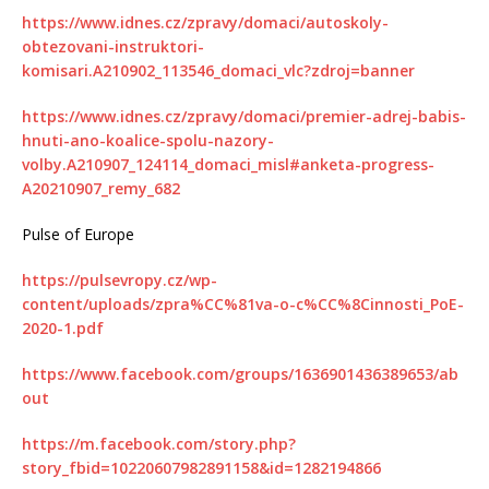
https://www.idnes.cz/zpravy/domaci/autoskoly-
obtezovani-instruktori-
komisari.A210902_113546_domaci_vlc?zdroj=banner
https://www.idnes.cz/zpravy/domaci/premier-adrej-babis-
hnuti-ano-koalice-spolu-nazory-
volby.A210907_124114_domaci_misl#anketa-progress-
A20210907_remy_682
Pulse of Europe
https://pulsevropy.cz/wp-
content/uploads/zpra%CC%81va-o-c%CC%8Cinnosti_PoE-
2020-1.pdf
https://www.facebook.com/groups/1636901436389653/ab
out
https://m.facebook.com/story.php?
story_fbid=10220607982891158&id=1282194866