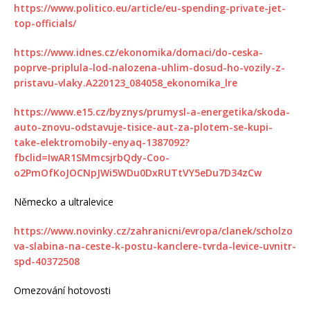
https://www.politico.eu/article/eu-spending-private-jet-
top-officials/
https://www.idnes.cz/ekonomika/domaci/do-ceska-
poprve-priplula-lod-nalozena-uhlim-dosud-ho-vozily-z-
pristavu-vlaky.A220123_084058_ekonomika_lre
https://www.e15.cz/byznys/prumysl-a-energetika/skoda-
auto-znovu-odstavuje-tisice-aut-za-plotem-se-kupi-
take-elektromobily-enyaq-1387092?
fbclid=IwAR1SMmcsjrbQdy-Coo-
o2PmOfKoJOCNpJWi5WDu0DxRUTtVY5eDu7D34zCw
Německo a ultralevice
https://www.novinky.cz/zahranicni/evropa/clanek/scholzo
va-slabina-na-ceste-k-postu-kanclere-tvrda-levice-uvnitr-
spd-40372508
Omezování hotovosti