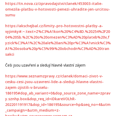
https://tn.nova.cz/zpravodajstvi/clanek/453003-italie-
omezila-platbu-v-hotovosti-penezi-uhradite-jen-urcitou-
sumu
https://akschejbal.cz/limity-pro-hotovostni-platby-a-
vyjimky#:~:text=Z%C3%A1kon%20%C4%8D.%20254%2F20
04%20Sb.%2C%20o%20omezen%C3%AD%20plateb%20v,f
yzick%C3%A1%2C%20ale%20ani%20pr%C3%A1vnick%C3%
A1%20osoba%20p%C5%99i%20obchodn%C3%AD%20tran
sakci
Češi jsou uzavření a sledují hlavně vlastní zájem
https://www.seznamzpravy.cz/clanek/domaci-zivot-v-
cesku-cesi-jsou-uzavreni-lide-a-sleduji-hlavne-vlastni-
zajem-zjistili-v-bruselu-
186195#dop_ab_variant=0&dop_source_zone_name=zprav
y.sznhp.box&dop_req_id=iDkareVOLhR-
202201191917&dop_id=186195&source=hp&seq_no=4&utm
_campaign=&utm_medium=z-
boxiku&utm_source=www.seznam.cz