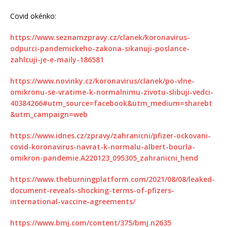
Covid okénko:
https://www.seznamzpravy.cz/clanek/koronavirus-
odpurci-pandemickeho-zakona-sikanuji-poslance-
zahlcuji-je-e-maily-186581
https://www.novinky.cz/koronavirus/clanek/po-vlne-
omikronu-se-vratime-k-normalnimu-zivotu-slibuji-vedci-
40384266#utm_source=facebook&utm_medium=sharebt
&utm_campaign=web
https://www.idnes.cz/zpravy/zahranicni/pfizer-ockovani-
covid-koronavirus-navrat-k-normalu-albert-bourla-
omikron-pandemie.A220123_095305_zahranicni_hend
https://www.theburningplatform.com/2021/08/08/leaked-
document-reveals-shocking-terms-of-pfizers-
international-vaccine-agreements/
https://www.bmj.com/content/375/bmj.n2635