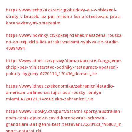
https://www.echo24.cz/a/SrJg2/budovy-eu-v-oblezeni-
strety-v-bruselu-az-pul-milionu-lidi-protestovalo-proti-
koronavirovym-omezenim
https://www.novinky.cz/koktejl/clanek/nasazena-rouska-
na-obliceji-dela-lidi-atraktivnejsimi-vyplyva-ze-studie-
40384394
https://www.idnes.cz/zpravy/domaci/proste-fungujeme-
chcipl-pes-ministerstvo-podniky-restaurace-opatreni-
pokuty-hygieny.A220114_170416_domaci_lre
https://www.idnes.cz/ekonomika/zahranicni/letadlo-
american-airlines-cestujici-bez-rousky-londyn-
miami.A220121_142612_eko-zahranicni_rie
https://www.lidovky.cz/sport/ostatni-sporty/australian-
open-tenis-djokovic-covid-koronavirus-ockovani-
grandslam-antigenni-test-testovani.A220120_195003_ln-
sport-ostatni_rkj