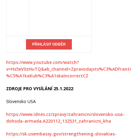
https://www.youtube.com/watch?
v=Hs5eV0zHuTQ&ab_channel=Zpravodajstv%C3%ADFranti
%C5%A1kaKub%C3%A1skaIncorrectCZ
ZDROJE PRO VYSÍLÁNÍ 25.1.2022
:
Slovensko USA
https://www.idnes.cz/zpravy/zahranicni/slovensko-usa-
dohoda-armada.A220112_132531_zahranicni_kha
https://sk.usembassy.gov/strengthening-slovakias-