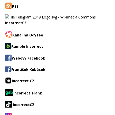
RSS
IncorrectCZ
Kanál na Odysee
Rumble Incorrect
Webový Facebook
František Kubásek
Incorrect CZ
Incorrect_Frank
IncorrectCZ