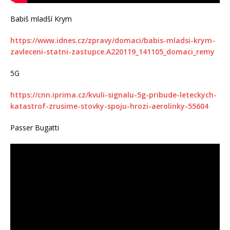
Babiš mladší Krym
https://www.idnes.cz/zpravy/domaci/babis-mladsi-krym-
zavleceni-statni-zastupce.A220119_141105_domaci_remy
5G
https://cnn.iprima.cz/kvuli-signalu-5g-pribude-leteckych-
katastrof-zrusime-stovky-spoju-hrozi-aerolinky-55604
Passer Bugatti