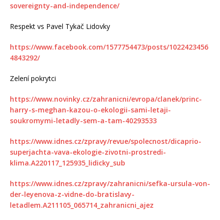
sovereignty-and-independence/
Respekt vs Pavel Tykač Lidovky
https://www.facebook.com/1577754473/posts/1022423456
4843292/
Zelení pokrytci
https://www.novinky.cz/zahranicni/evropa/clanek/princ-
harry-s-meghan-kazou-o-ekologii-sami-letaji-
soukromymi-letadly-sem-a-tam-40293533
https://www.idnes.cz/zpravy/revue/spolecnost/dicaprio-
superjachta-vava-ekologie-zivotni-prostredi-
klima.A220117_125935_lidicky_sub
https://www.idnes.cz/zpravy/zahranicni/sefka-ursula-von-
der-leyenova-z-vidne-do-bratislavy-
letadlem.A211105_065714_zahranicni_ajez