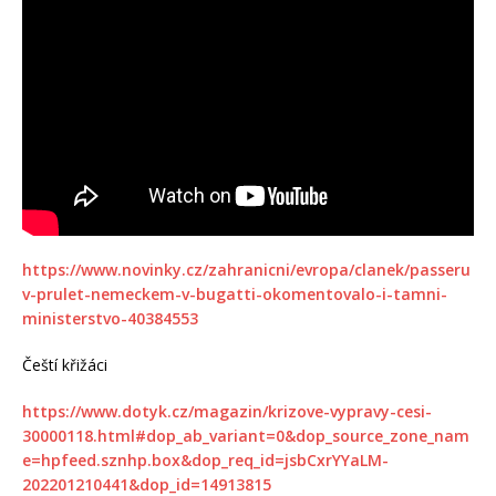
https://www.novinky.cz/zahranicni/evropa/clanek/passeru
v-prulet-nemeckem-v-bugatti-okomentovalo-i-tamni-
ministerstvo-40384553
Čeští křižáci
https://www.dotyk.cz/magazin/krizove-vypravy-cesi-
30000118.html#dop_ab_variant=0&dop_source_zone_nam
e=hpfeed.sznhp.box&dop_req_id=jsbCxrYYaLM-
202201210441&dop_id=14913815