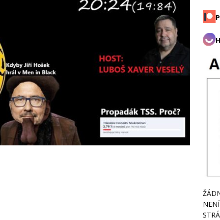
P
H
ŽÁDN
NENÍ
STRÁ