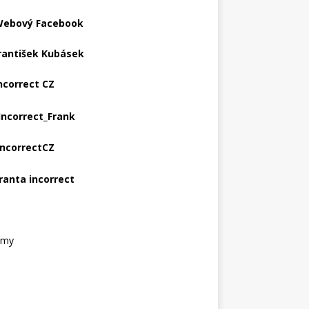
ebový Facebook
rantišek Kubásek
ncorrect CZ
Incorrect_Frank
IncorrectCZ
ranta incorrect
amy