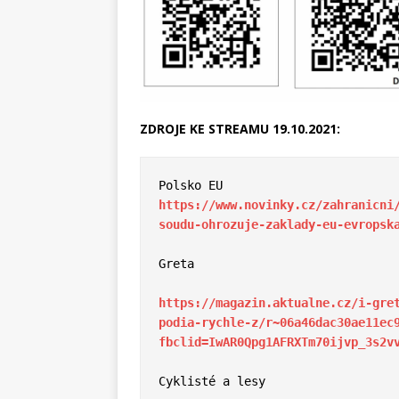
ZDROJE KE STREAMU 19.10.2021:
https://www.novinky.cz/zahranicni
soudu-ohrozuje-zaklady-eu-evropsk
Greta

https://magazin.aktualne.cz/i-gre
podia-rychle-z/r~06a46dac30ae11ec
fbclid=IwAR0Qpg1AFRXTm70ijvp_3s2v
Cyklisté a lesy
