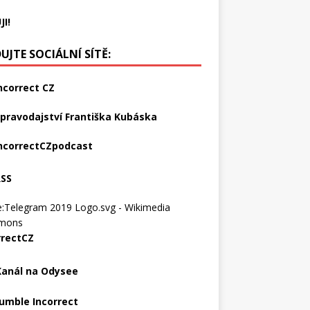
JI!
UJTE SOCIÁLNÍ SÍTĚ:
ncorrect CZ
pravodajství Františka Kubáska
ncorrectCZpodcast
RSS
rrectCZ
Kanál na Odysee
umble Incorrect