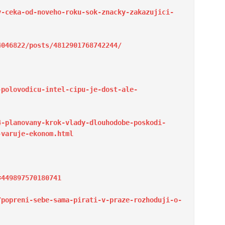
y-ceka-od-noveho-roku-sok-znacky-zakazujici-
4046822/posts/4812901768742244/
-polovodicu-intel-cipu-je-dost-ale-
4-planovany-krok-vlady-dlouhodobe-poskodi-
-varuje-ekonom.html
=449897570180741
/popreni-sebe-sama-pirati-v-praze-rozhoduji-o-