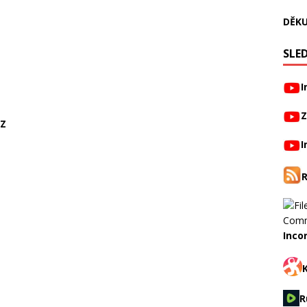
DĚKU
SLED
I
Z
CZ
I
Inco
R