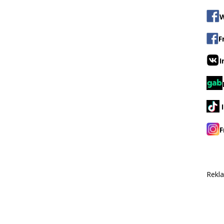
W
F
I
F
Rekl