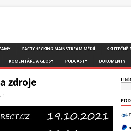
EAMY
FACTCHECKING MAINSTREAM MÉDIÍ
SKUTEČNĚ 
KOMENTÁŘE A GLOSY
PODCASTY
DOKUMENTY
a zdroje
Hleda
1
POD
T
p