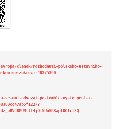
/evropa/clanek/rozhodnuti-polskeho-ustavniho-
a-komise-zakroci-40375360
ta-se-umi-odvazat-po-tomhle-vystoupeni-z-
98380cc47ab5f122/?
vUz_oRVJ8PUMllL4jQf5UuSRSapf0QIrl8Q