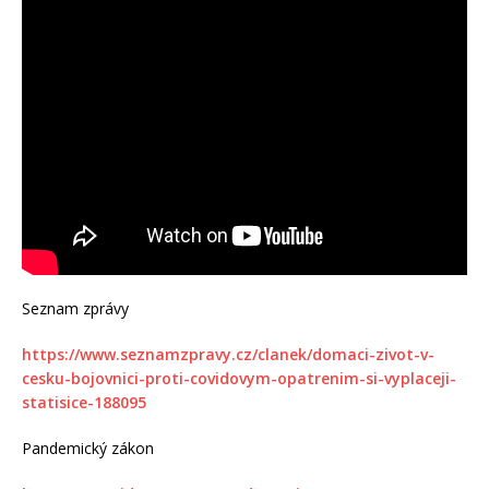
Seznam zprávy
https://www.seznamzpravy.cz/clanek/domaci-zivot-v-
cesku-bojovnici-proti-covidovym-opatrenim-si-vyplaceji-
statisice-188095
Pandemický zákon