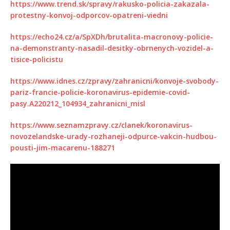
https://www.trend.sk/spravy/rakusko-policia-zakazala-
protestny-konvoj-odporcov-opatreni-viedni
https://echo24.cz/a/SpXDh/brutalita-macronovy-policie-
na-demonstranty-nasadil-desitky-obrnenych-vozidel-a-
tisice-policistu
https://www.idnes.cz/zpravy/zahranicni/konvoje-svobody-
pariz-francie-policie-koronavirus-epidemie-covid-
pasy.A220212_104934_zahranicni_misl
https://www.seznamzpravy.cz/clanek/koronavirus-
novozelandske-urady-rozhaneji-odpurce-vakcin-hudbou-
pousti-jim-macarenu-188271