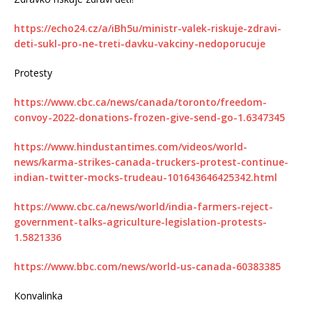
https://echo24.cz/a/iBh5u/ministr-valek-riskuje-zdravi-
deti-sukl-pro-ne-treti-davku-vakciny-nedoporucuje
Protesty
https://www.cbc.ca/news/canada/toronto/freedom-
convoy-2022-donations-frozen-give-send-go-1.6347345
https://www.hindustantimes.com/videos/world-
news/karma-strikes-canada-truckers-protest-continue-
indian-twitter-mocks-trudeau-101643646425342.html
https://www.cbc.ca/news/world/india-farmers-reject-
government-talks-agriculture-legislation-protests-
1.5821336
https://www.bbc.com/news/world-us-canada-60383385
Konvalinka