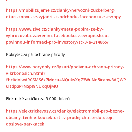
https://mobilizujeme.cz/clanky/nervozni-zuckerberg-
otaci-znovu-se-vyjadril-k-odchodu-facebooku-z-evropy
https://www.zive.cz/clanky/meta-popira-ze-by-
vyhrozovala-zavrenim-facebooku-v-evrope-slo-o-
povinnou-informaci-pro-investory/sc-3-a-214865/
Pokrytectví při ochraně přírody
https://www.horydoly.cz/lyzari/podivna-ochrana-prirody-
v-krkonosich.html?
fbclid=IwAR0SMS6x7Mqcu4NQukvXq73WuNd5iraow3AQWP
6Itdp2PFNSpI9NUKqOjMU
Elektrické autíčko za 5 000 dolarů
https://elektrickevozy.cz/clanky/elektromobil-pro-bezne-
obcany-tenhle-kousek-drti-v-prodejich-i-teslu-stoji-
doslova-par-kacek