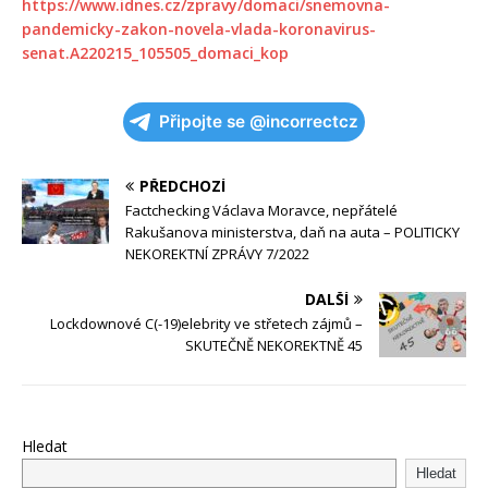
https://www.idnes.cz/zpravy/domaci/snemovna-
pandemicky-zakon-novela-vlada-koronavirus-
senat.A220215_105505_domaci_kop
Připojte se @incorrectcz
PŘEDCHOZÍ
Factchecking Václava Moravce, nepřátelé
Rakušanova ministerstva, daň na auta – POLITICKY
NEKOREKTNÍ ZPRÁVY 7/2022
DALŠÍ
Lockdownové C(-19)elebrity ve střetech zájmů –
SKUTEČNĚ NEKOREKTNĚ 45
Hledat
Hledat