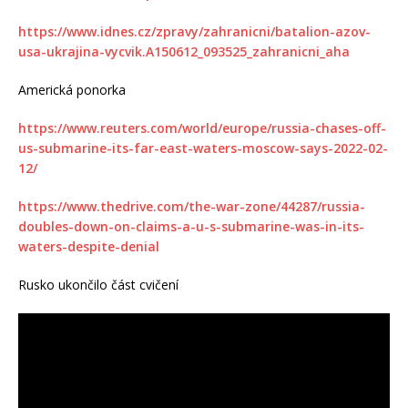
https://www.idnes.cz/zpravy/zahranicni/batalion-azov-
usa-ukrajina-vycvik.A150612_093525_zahranicni_aha
Americká ponorka
https://www.reuters.com/world/europe/russia-chases-off-
us-submarine-its-far-east-waters-moscow-says-2022-02-
12/
https://www.thedrive.com/the-war-zone/44287/russia-
doubles-down-on-claims-a-u-s-submarine-was-in-its-
waters-despite-denial
Rusko ukončilo část cvičení