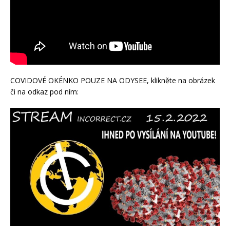
COVIDOVÉ OKÉNKO POUZE NA ODYSEE, klikněte na obrázek
či na odkaz pod ním: