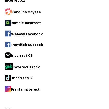
IncorrectCZ
Kanál na Odysee
Rumble Incorrect
Webový Facebook
František Kubásek
Incorrect CZ
Incorrect_Frank
IncorrectCZ
Franta incorrect