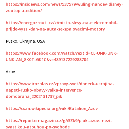
https://insideevs.com/news/537579/wuling-nanoev-disney-
zootopia-edition/
https://energozrouti.cz/z/misto-slevy-na-elektromobil-
prijde-vyssi-dan-na-auta-se-spalovacimi-motory
Rusko, Ukrajina, USA
https://www.facebook.com/watch/?extid=CL-UNK-UNK-
UNK-AN_GK0T-GK1C&v=489137229288704
Azov
https://www.irozhlas.cz/zpravy-svet/doneck-ukrajina-
napeti-rusko-obavy-valka-intervence-
domobrana_2202131737_pik
https://cs.m.wikipedia.org/wiki/Batalion_Azov
https://reportermagazin.cz/g/i5Zk9/pluk-azov-mezi-
svastikou-atouhou-po-svobode