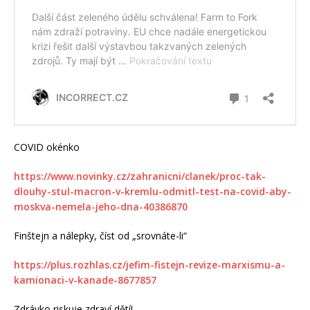
COVID okénko
https://www.novinky.cz/zahranicni/clanek/proc-tak-
dlouhy-stul-macron-v-kremlu-odmitl-test-na-covid-aby-
moskva-nemela-jeho-dna-40386870
Finštejn a nálepky, číst od „srovnáte-li“
https://plus.rozhlas.cz/jefim-fistejn-revize-marxismu-a-
kamionaci-v-kanade-8677857
Zdrávko riskuje zdraví dětí!