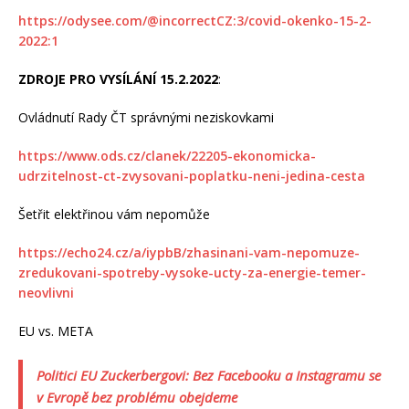
https://odysee.com/@incorrectCZ:3/covid-okenko-15-2-
2022:1
ZDROJE PRO VYSÍLÁNÍ 15.2.2022
:
Ovládnutí Rady ČT správnými neziskovkami
https://www.ods.cz/clanek/22205-ekonomicka-
udrzitelnost-ct-zvysovani-poplatku-neni-jedina-cesta
Šetřit elektřinou vám nepomůže
https://echo24.cz/a/iypbB/zhasinani-vam-nepomuze-
zredukovani-spotreby-vysoke-ucty-za-energie-temer-
neovlivni
EU vs. META
Politici EU Zuckerbergovi: Bez Facebooku a Instagramu se
v Evropě bez problému obejdeme