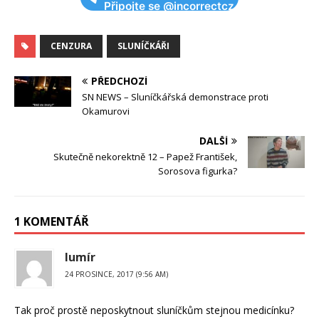
Připojte se @incorrectcz
CENZURA
SLUNÍČKÁŘI
PŘEDCHOZÍ
SN NEWS – Sluníčkářská demonstrace proti
Okamurovi
DALŠÍ
Skutečně nekorektně 12 – Papež František,
Sorosova figurka?
1 KOMENTÁŘ
lumír
24 PROSINCE, 2017 (9:56 AM)
Tak proč prostě neposkytnout sluníčkům stejnou medicínku?