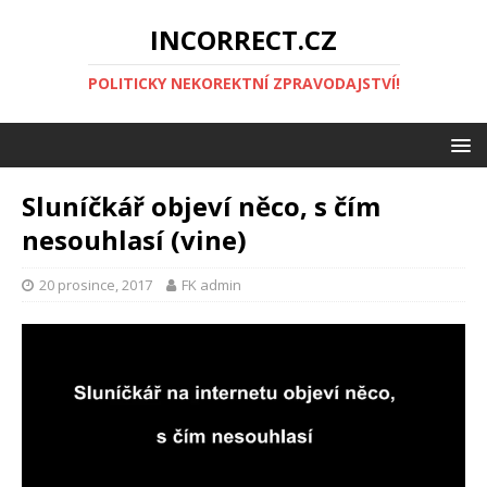
INCORRECT.CZ
POLITICKY NEKOREKTNÍ ZPRAVODAJSTVÍ!
Sluníčkář objeví něco, s čím
nesouhlasí (vine)
20 prosince, 2017
FK admin