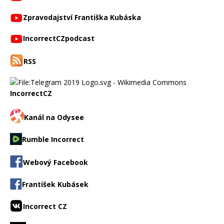
Zpravodajství Františka Kubáska
IncorrectCZpodcast
RSS
IncorrectCZ
Kanál na Odysee
Rumble Incorrect
Webový Facebook
František Kubásek
Incorrect CZ