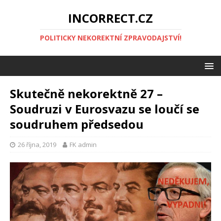
INCORRECT.CZ
POLITICKY NEKOREKTNÍ ZPRAVODAJSTVÍ!
Skutečně nekorektně 27 –
Soudruzi v Eurosvazu se loučí se
soudruhem předsedou
26 října, 2019
FK admin