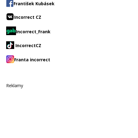
František Kubásek
Incorrect CZ
Incorrect_Frank
IncorrectCZ
Franta incorrect
Reklamy