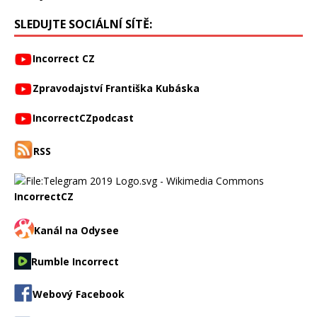
SLEDUJTE SOCIÁLNÍ SÍTĚ:
Incorrect CZ
Zpravodajství Františka Kubáska
IncorrectCZpodcast
RSS
IncorrectCZ
Kanál na Odysee
Rumble Incorrect
Webový Facebook