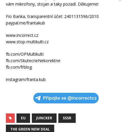
vám mikrofony, stojan a taky pozadí. Děkujeme!
Fio Banka, transparentní účet: 2401131596/2010
paypal.me/frantakub
www.incorrect.cz
www.stop-multikulti.cz
fb.com/OPMultikulti
fb.com/SkutecneNekorektne
fb.com/frblog
instagram/franta.kub
Připojte se @incorrectcz
EU
JUNCKER
SSSR
THE GREEN NEW DEAL