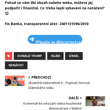
Pokud se vám líbí obsah našeho webu, můžete jej
podpořit i finančně. Co třeba lepší vybavení na natáčení?
🙂
Fio Banka, transparentní účet: 2401131596/2010
Připojte se @incorrectcz
DONALD TRUMP
ISLÁM
IZRAEL
NENÁVIST
PŘEDCHOZÍ
Skutečně nekorektně 9 – Popírači činnosti
Islámského státu
DALŠÍ
Komentář ke smazání videa muslimské
demonstrace v Malmö