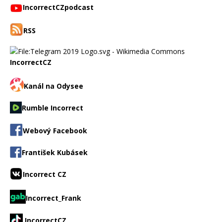
IncorrectCZpodcast
RSS
IncorrectCZ
Kanál na Odysee
Rumble Incorrect
Webový Facebook
František Kubásek
Incorrect CZ
Incorrect_Frank
IncorrectCZ