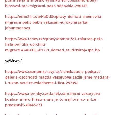
ptam-se-ja-ma-cesko-vyjimku-europoslanec-ktery-
hlasoval-pro-migracni-pakt-odpovida-250143
https://echo24.cz/a/HuDd8/zpravy-domaci-snemovna-
migracni-pakt-babis-rakusan-eurokomisarka-
johanssonova
https://www.idnes.cz/zpravy/domaci/vit-rakusan-petr-
fiala-politika-uprchlici-
migrace.A240418_201731_domaci_stud?zdroj=sph_hp
¨
Vašáryová
https://www.seznamzpravy.cz/clanek/audio-podcast-
galerie-osobnosti-magda-vasaryova-zazili-jsme-meciara-
i-ruzne-ozralce-zvladneme-i-fica-257352
https://www.novinky.cz/clanek/zahranicni-vasaryova-
koalice-smeru-hlasu-a-sns-je-to-nejhorsi-co-si-lze-
predstavit-40445273