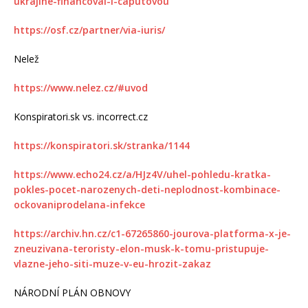
ukrajine-financoval-i-caputovou
https://osf.cz/partner/via-iuris/
Nelež
https://www.nelez.cz/#uvod
Konspiratori.sk vs. incorrect.cz
https://konspiratori.sk/stranka/1144
https://www.echo24.cz/a/HJz4V/uhel-pohledu-kratka-
pokles-pocet-narozenych-deti-neplodnost-kombinace-
ockovaniprodelana-infekce
https://archiv.hn.cz/c1-67265860-jourova-platforma-x-je-
zneuzivana-teroristy-elon-musk-k-tomu-pristupuje-
vlazne-jeho-siti-muze-v-eu-hrozit-zakaz
NÁRODNÍ PLÁN OBNOVY