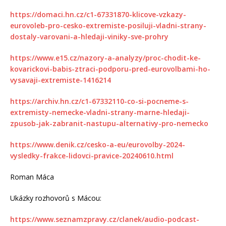
https://domaci.hn.cz/c1-67331870-klicove-vzkazy-
eurovoleb-pro-cesko-extremiste-posiluji-vladni-strany-
dostaly-varovani-a-hledaji-viniky-sve-prohry
https://www.e15.cz/nazory-a-analyzy/proc-chodit-ke-
kovarickovi-babis-ztraci-podporu-pred-eurovolbami-ho-
vysavaji-extremiste-1416214
https://archiv.hn.cz/c1-67332110-co-si-pocneme-s-
extremisty-nemecke-vladni-strany-marne-hledaji-
zpusob-jak-zabranit-nastupu-alternativy-pro-nemecko
https://www.denik.cz/cesko-a-eu/eurovolby-2024-
vysledky-frakce-lidovci-pravice-20240610.html
Roman Máca
Ukázky rozhovorů s Mácou:
https://www.seznamzpravy.cz/clanek/audio-podcast-