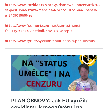
https://www.irozhlas.cz/zpravy-domov/z-konzervativcu-
se-postupne-stava-mensina-i-proto-utoci-na-liberaly-
a_2409010600_jgr
https://www.fss.muni.cz/o-nas/zamestnanci-
fakulty/44345-vlastimil-havlik/zivotopis
https://www.syri.cz/vyzkum/polarizace-a-populismus