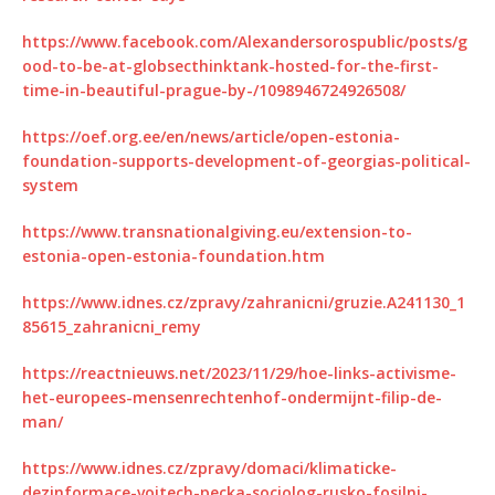
https://www.facebook.com/Alexandersorospublic/posts/g
ood-to-be-at-globsecthinktank-hosted-for-the-first-
time-in-beautiful-prague-by-/1098946724926508/
https://oef.org.ee/en/news/article/open-estonia-
foundation-supports-development-of-georgias-political-
system
https://www.transnationalgiving.eu/extension-to-
estonia-open-estonia-foundation.htm
https://www.idnes.cz/zpravy/zahranicni/gruzie.A241130_1
85615_zahranicni_remy
https://reactnieuws.net/2023/11/29/hoe-links-activisme-
het-europees-mensenrechtenhof-ondermijnt-filip-de-
man/
https://www.idnes.cz/zpravy/domaci/klimaticke-
dezinformace-vojtech-pecka-sociolog-rusko-fosilni-