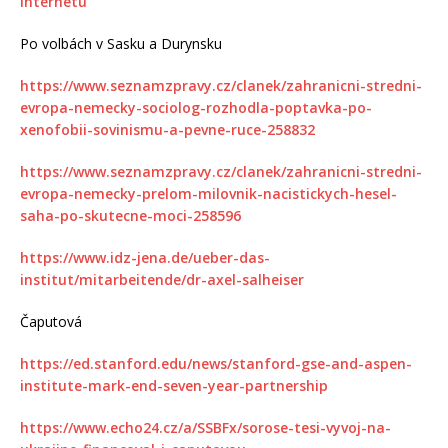
internetu
Po volbách v Sasku a Durynsku
https://www.seznamzpravy.cz/clanek/zahranicni-stredni-
evropa-nemecky-sociolog-rozhodla-poptavka-po-
xenofobii-sovinismu-a-pevne-ruce-258832
https://www.seznamzpravy.cz/clanek/zahranicni-stredni-
evropa-nemecky-prelom-milovnik-nacistickych-hesel-
saha-po-skutecne-moci-258596
https://www.idz-jena.de/ueber-das-
institut/mitarbeitende/dr-axel-salheiser
Čaputová
https://ed.stanford.edu/news/stanford-gse-and-aspen-
institute-mark-end-seven-year-partnership
https://www.echo24.cz/a/SSBFx/sorose-tesi-vyvoj-na-