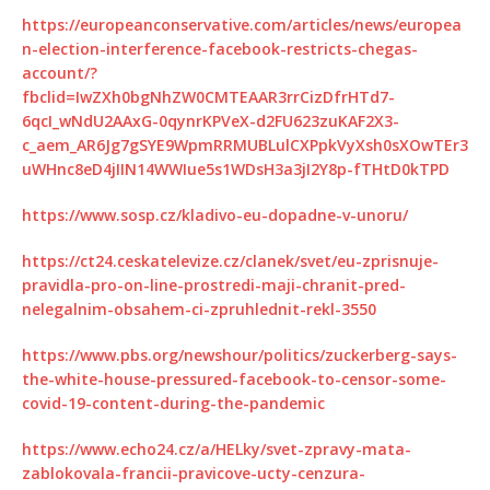
https://europeanconservative.com/articles/news/europea
n-election-interference-facebook-restricts-chegas-
account/?
fbclid=IwZXh0bgNhZW0CMTEAAR3rrCizDfrHTd7-
6qcI_wNdU2AAxG-0qynrKPVeX-d2FU623zuKAF2X3-
c_aem_AR6Jg7gSYE9WpmRRMUBLulCXPpkVyXsh0sXOwTEr3
uWHnc8eD4jIIN14WWIue5s1WDsH3a3jI2Y8p-fTHtD0kTPD
https://www.sosp.cz/kladivo-eu-dopadne-v-unoru/
https://ct24.ceskatelevize.cz/clanek/svet/eu-zprisnuje-
pravidla-pro-on-line-prostredi-maji-chranit-pred-
nelegalnim-obsahem-ci-zpruhlednit-rekl-3550
https://www.pbs.org/newshour/politics/zuckerberg-says-
the-white-house-pressured-facebook-to-censor-some-
covid-19-content-during-the-pandemic
https://www.echo24.cz/a/HELky/svet-zpravy-mata-
zablokovala-francii-pravicove-ucty-cenzura-