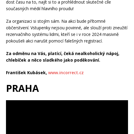
dost času na to, najít si to a prohlédnout skutečné cíle
současných médií hlavního proudu!
Za organizaci si stojím sám. Na akci bude přítomné
občerstvení. Vstupenky nejsou povinné, ale slouží proti zneužití
rezervačního systému lidmi, kteří se i v roce 2024 masivně
pokoušeli akci narušit pomocí falešných registrací.
Za odměnu na Vás, platící, čeká nealkoholický nápoj,
chlebíček a něco sladkého jako poděkování.
František Kubásek,
www.incorrect.cz
PRAHA