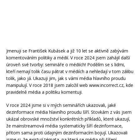
Jmenuji se František Kubásek a již 10 let se aktivně zabývám
komentováním politiky a médií. V roce 2024 jsem zahájil další
úroveň své tvorby: semináře o médiích! Podělím se s lidmi,
kteří nemají tolik času pátrat v médiích a nehledají v tom zálibu
tolik, jako já. Ukazuji jim, jak s vámi média hlavního proudu
manipulují. V roce 2018 jsem založil web www.incorrect.cz, kde
pravidelně média a politiku komentuji.
V roce 2024 jsme si v mých seminářích ukazovali, jaké
dezinformace média hlavního proudu šíří. Stovkám z vás jsem
ukázal obrovské množství konkrétních příkladů, které ukazují,
že mainstreamová média systematicky šíří dezinformace,
přitom sama proti údajným dezinformacím bojují. Ukazovali
jsme si, že existují témata, na která se média při šíření