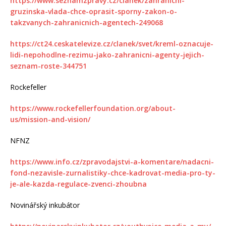
https://www.seznamzpravy.cz/clanek/zahranicni-
gruzinska-vlada-chce-oprasit-sporny-zakon-o-
takzvanych-zahranicnich-agentech-249068
https://ct24.ceskatelevize.cz/clanek/svet/kreml-oznacuje-
lidi-nepohodlne-rezimu-jako-zahranicni-agenty-jejich-
seznam-roste-344751
Rockefeller
https://www.rockefellerfoundation.org/about-
us/mission-and-vision/
NFNZ
https://www.info.cz/zpravodajstvi-a-komentare/nadacni-
fond-nezavisle-zurnalistiky-chce-kadrovat-media-pro-ty-
je-ale-kazda-regulace-zvenci-zhoubna
Novinářský inkubátor