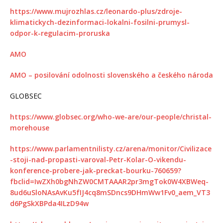
https://www.mujrozhlas.cz/leonardo-plus/zdroje-
klimatickych-dezinformaci-lokalni-fosilni-prumysl-
odpor-k-regulacim-proruska
AMO
AMO – posilování odolnosti slovenského a českého národa
GLOBSEC
https://www.globsec.org/who-we-are/our-people/christal-
morehouse
https://www.parlamentnilisty.cz/arena/monitor/Civilizace
-stoji-nad-propasti-varoval-Petr-Kolar-O-vikendu-
konference-probere-jak-preckat-bourku-760659?
fbclid=IwZXh0bgNhZW0CMTAAAR2pr3mgTok0W4XBWeq-
8ud6uSloNAsAvKu5fIJ4cq8mSDncs9DHmWw1Fv0_aem_VT3
d6PgSkXBPda4ILzD94w