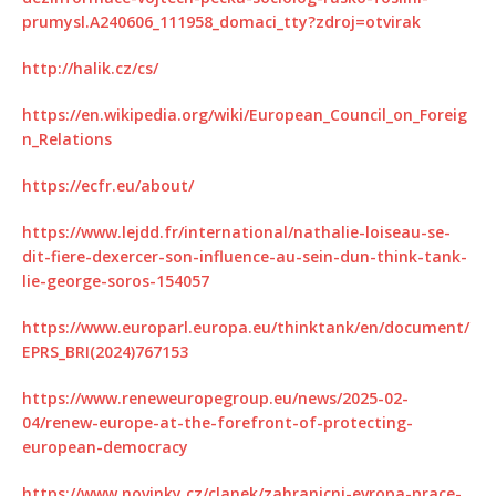
prumysl.A240606_111958_domaci_tty?zdroj=otvirak
http://halik.cz/cs/
https://en.wikipedia.org/wiki/European_Council_on_Foreig
n_Relations
https://ecfr.eu/about/
https://www.lejdd.fr/international/nathalie-loiseau-se-
dit-fiere-dexercer-son-influence-au-sein-dun-think-tank-
lie-george-soros-154057
https://www.europarl.europa.eu/thinktank/en/document/
EPRS_BRI(2024)767153
https://www.reneweuropegroup.eu/news/2025-02-
04/renew-europe-at-the-forefront-of-protecting-
european-democracy
https://www.novinky.cz/clanek/zahranicni-evropa-prace-