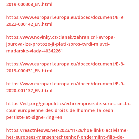
2019-000308_EN.html
https://www.europarl.europa.eu/doceo/document/E-9-
2022-000142_EN.html
https://www.novinky.cz/clanek/zahranicni-evropa-
jourova-lze-protoze-ji-plati-soros-tvrdi-mluvci-
madarske-vlady-40342261
https://www.europarl.europa.eu/doceo/document/E-8-
2019-000431_EN.html
https://www.europarl.europa.eu/doceo/document/E-9-
2020-001137_EN.html
https://eclj.org/geopolitics/echr/emprise-de-soros-sur-la-
cour-europeenne-des-droits-de-lhomme–la-cedh-
persiste-et-signe-?lng=en
https://reactnieuws.net/2023/11/29/hoe-links-activisme-
het-europees-mensenrechtenhof-ondermijnt-filip-de-