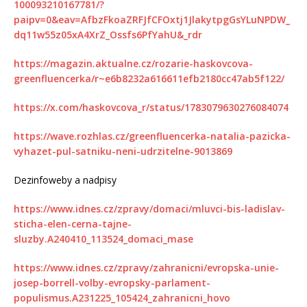
100093210167781/?
paipv=0&eav=AfbzFkoaZRFJfCFOxtj1JlakytpgGsYLuNPDW_
dq11w55z05xA4XrZ_Ossfs6PfYahU&_rdr
https://magazin.aktualne.cz/rozarie-haskovcova-
greenfluencerka/r~e6b8232a616611efb2180cc47ab5f122/
https://x.com/haskovcova_r/status/1783079630276084074
https://wave.rozhlas.cz/greenfluencerka-natalia-pazicka-
vyhazet-pul-satniku-neni-udrzitelne-9013869
Dezinfoweby a nadpisy
https://www.idnes.cz/zpravy/domaci/mluvci-bis-ladislav-
sticha-elen-cerna-tajne-
sluzby.A240410_113524_domaci_mase
https://www.idnes.cz/zpravy/zahranicni/evropska-unie-
josep-borrell-volby-evropsky-parlament-
populismus.A231225_105424_zahranicni_hovo