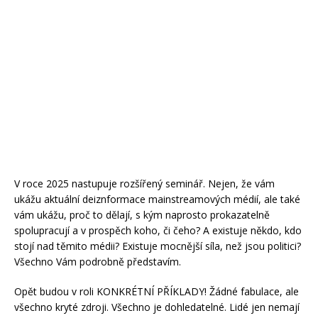
V roce 2025 nastupuje rozšířený seminář. Nejen, že vám
ukážu aktuální deiznformace mainstreamových médií, ale také
vám ukážu, proč to dělají, s kým naprosto prokazatelně
spolupracují a v prospěch koho, či čeho? A existuje někdo, kdo
stojí nad těmito médii? Existuje mocnější síla, než jsou politici?
Všechno Vám podrobně představím.
Opět budou v roli KONKRÉTNÍ PŘÍKLADY! Žádné fabulace, ale
všechno kryté zdroji. Všechno je dohledatelné. Lidé jen nemají