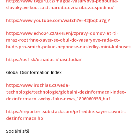
https://www.tvguru.cz/magda-vasaryova-pobourila-
slovaky-velkou-cast-naroda-oznacila-za-spodinu/
https://www.youtube.com/watch?v=42JbqCu7gjY
https://www.echo24.cz/a/HEPnj/zpravy-domov-at-ti-
mraz-roztrhne-xaver-se-obul-do-vasaryove-rada-ct-
bude-pro-smich-pokud-neponese-nasledky-mini-kalousek
https://osf.sk/o-nadacii/nasi-ludia/
Global Disinformation Index
https://www.irozhlas.cz/veda-
technologie/technologie/globalni-dezinformacni-index-
dezinformacni-weby-fake-news_1806060955_haf
https://reporteri.substack.com/p/freddie-sayers-uvnitr-
dezinformacniho
Sociální sítě