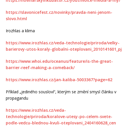
https://novinarskyinkubator.cz/youthvoice-media-a-my/
https://slavonicefest.cz/novinky/pravda-neni-jenom-
slovo.html
Irozhlas a klima
https://www.irozhlas.cz/veda-technologie/priroda/velky-
barierovy-utos-koraly-globalni-oteplovani_2010141601_pj
https://www.whoi.edu/oceanus/feature/is-the-great-
barrier-reef-making-a-comeback/
https://www.irozhlas.cz/jan-kaliba-5003367?page=62
Příklad „jediného sousloví“, kterým se změní smysl článku v
propagandu
https://www.irozhlas.cz/veda-
technologie/priroda/koralove-utesy-po-celem-svete-
podle-vedcu-blednou-kvuli-oteplovani_2404160628_cen