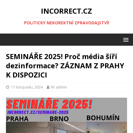
INCORRECT.CZ
POLITICKY NEKOREKTNÍ ZPRAVODAJSTVÍ!
SEMINÁŘE 2025! Proč média šíří
dezinformace? ZÁZNAM Z PRAHY
K DISPOZICI
11 listopadu, 2024
FK admin