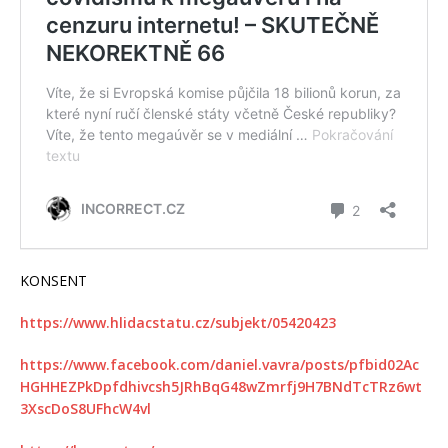
KONSENT
https://www.hlidacstatu.cz/subjekt/05420423
https://www.facebook.com/daniel.vavra/posts/pfbid02Ac
HGHHEZPkDpfdhivcsh5JRhBqG48wZmrfj9H7BNdTcTRz6wt
3XscDoS8UFhcW4vl