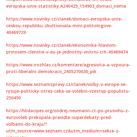
evropska-unie-statistiky.A240425_154903_domaci_nema
https://www.novinky.cz/clanek/domaci-evropska-unie-
ceskou-republiku-zkultivovala-mini-politologove-
40469729
https://www.novinky.cz/clanek/ekonomika-hlavnim-
prinosem-clenstvi-v-eu-je-jednotny-vnitrni-trh-40469474
https://www.irozhlas.cz/komentare/agresivita-a-vzpoura-
proti-liberalni-demokracii_2405270630_pik
https://www.seznamzpravy.cz/clanek/volby-v-evrope-se-
rysuje-politicky-otres-ceka-se-volebni-vzestup-populistu-
250450
https://hlidacipes.org/ondrej-neumann-ct-po-prusvihu-z-
eurovoleb-prekopala-pravidla-superdebaty-pred-
volbami-do-kraju/?
utm_source=www.seznam.cz&utm_medium=sekce-z-