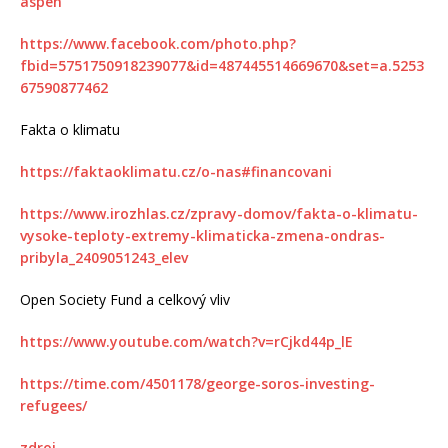
aspen
https://www.facebook.com/photo.php?
fbid=5751750918239077&id=487445514669670&set=a.5253
67590877462
Fakta o klimatu
https://faktaoklimatu.cz/o-nas#financovani
https://www.irozhlas.cz/zpravy-domov/fakta-o-klimatu-
vysoke-teploty-extremy-klimaticka-zmena-ondras-
pribyla_2409051243_elev
Open Society Fund a celkový vliv
https://www.youtube.com/watch?v=rCjkd44p_lE
https://time.com/4501178/george-soros-investing-
refugees/
zdroj