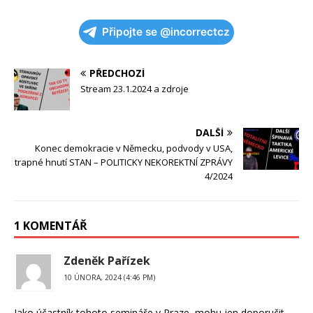
Připojte se @incorrectcz
PŘEDCHOZÍ
Stream 23.1.2024 a zdroje
DALŠÍ
Konec demokracie v Německu, podvody v USA,
trapné hnutí STAN – POLITICKY NEKOREKTNÍ ZPRÁVY
4/2024
1 KOMENTÁŘ
Zdeněk Pařízek
10 ÚNORA, 2024 (4:46 PM)
Jako účastník tohoto semináře v Praze, mohu jen doporučit.