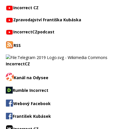
Incorrect CZ
Zpravodajství Františka Kubáska
IncorrectCZpodcast
RSS
IncorrectCZ
Kanál na Odysee
Rumble Incorrect
Webový Facebook
František Kubásek
Incorrect CZ