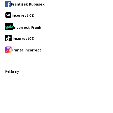
František Kubásek
Incorrect CZ
Incorrect_Frank
IncorrectCZ
Franta incorrect
Reklamy