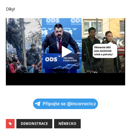
Díky!
Připojte se @incorrectcz
DEMONSTRACE
NĚMECKO