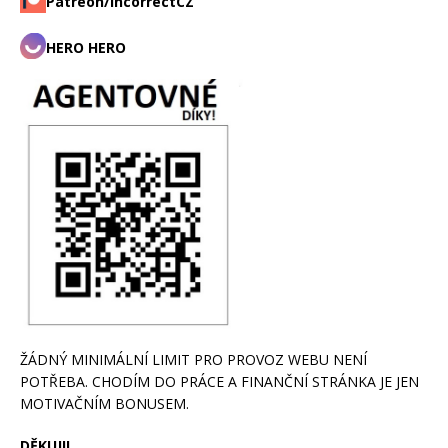
Patreon/incorrectCZ
HERO HERO
ŽÁDNÝ MINIMÁLNÍ LIMIT PRO PROVOZ WEBU NENÍ
POTŘEBA. CHODÍM DO PRÁCE A FINANČNÍ STRÁNKA JE JEN
MOTIVAČNÍM BONUSEM.
DĚKUJI!