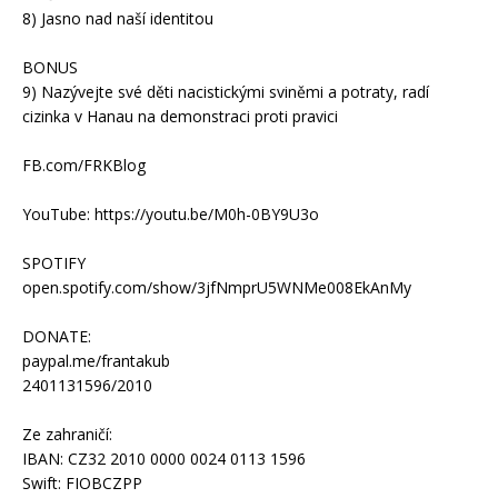
8) Jasno nad naší identitou
BONUS
9) Nazývejte své děti nacistickými sviněmi a potraty, radí
cizinka v Hanau na demonstraci proti pravici
FB.com/FRKBlog
YouTube: https://youtu.be/M0h-0BY9U3o
SPOTIFY
open.spotify.com/show/3jfNmprU5WNMe008EkAnMy
DONATE:
paypal.me/frantakub
2401131596/2010
Ze zahraničí:
IBAN: CZ32 2010 0000 0024 0113 1596
Swift: FIOBCZPP