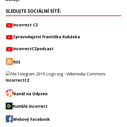
SLEDUJTE SOCIÁLNÍ SÍTĚ:
Incorrect CZ
Zpravodajství Františka Kubáska
IncorrectCZpodcast
RSS
IncorrectCZ
Kanál na Odysee
Rumble Incorrect
Webový Facebook