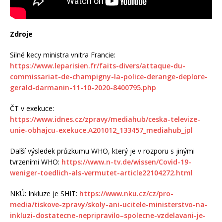
Zdroje
Silné kecy ministra vnitra Francie:
https://www.leparisien.fr/faits-divers/attaque-du-
commissariat-de-champigny-la-police-derange-deplore-
gerald-darmanin-11-10-2020-8400795.php
ČT v exekuce:
https://www.idnes.cz/zpravy/mediahub/ceska-televize-
unie-obhajcu-exekuce.A201012_133457_mediahub_jpl
Další výsledek průzkumu WHO, který je v rozporu s jinými
tvrzeními WHO:
https://www.n-tv.de/wissen/Covid-19-
weniger-toedlich-als-vermutet-article22104272.html
NKÚ: Inkluze je SHIT:
https://www.nku.cz/cz/pro-
media/tiskove-zpravy/skoly-ani-ucitele-ministerstvo-na-
inkluzi-dostatecne-nepripravilo–spolecne-vzdelavani-je-