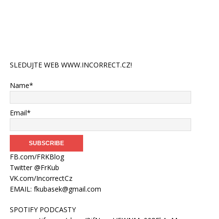
SLEDUJTE WEB WWW.INCORRECT.CZ!
Name*
Email*
FB.com/FRKBlog
Twitter @FrKub
VK.com/IncorrectCz
EMAIL:
fkubasek@gmail.com
SPOTIFY PODCASTY