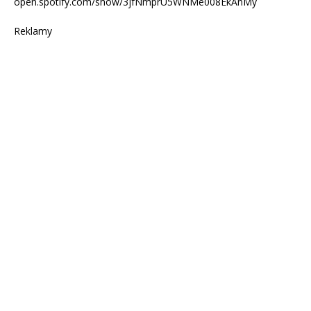
open.spotify.com/show/3jfNmprU5WNMe008EkAnMy
Reklamy