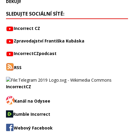
DĚKUJI!
SLEDUJTE SOCIÁLNÍ SÍTĚ:
Incorrect CZ
Zpravodajství Františka Kubáska
IncorrectCZpodcast
RSS
IncorrectCZ
Kanál na Odysee
Rumble Incorrect
Webový Facebook