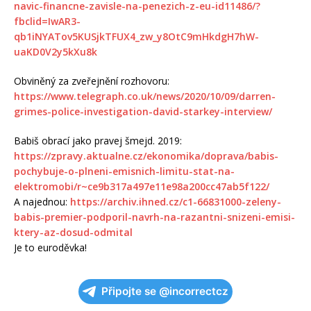
navic-financne-zavisle-na-penezich-z-eu-id11486/?
fbclid=IwAR3-
qb1iNYATov5KUSjkTFUX4_zw_y8OtC9mHkdgH7hW-
uaKD0V2y5kXu8k
Obviněný za zveřejnění rozhovoru:
https://www.telegraph.co.uk/news/2020/10/09/darren-
grimes-police-investigation-david-starkey-interview/
Babiš obrací jako pravej šmejd. 2019:
https://zpravy.aktualne.cz/ekonomika/doprava/babis-
pochybuje-o-plneni-emisnich-limitu-stat-na-
elektromobi/r~ce9b317a497e11e98a200cc47ab5f122/
A najednou:
https://archiv.ihned.cz/c1-66831000-zeleny-
babis-premier-podporil-navrh-na-razantni-snizeni-emisi-
ktery-az-dosud-odmital
Je to euroděvka!
Připojte se @incorrectcz