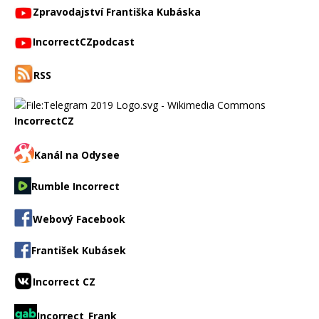
Zpravodajství Františka Kubáska
IncorrectCZpodcast
RSS
IncorrectCZ
Kanál na Odysee
Rumble Incorrect
Webový Facebook
František Kubásek
Incorrect CZ
Incorrect_Frank