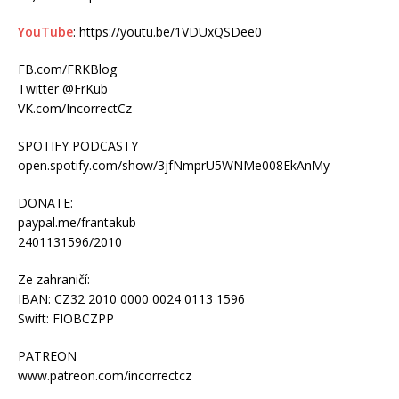
YouTube
: https://youtu.be/1VDUxQSDee0
FB.com/FRKBlog
Twitter @FrKub
VK.com/IncorrectCz
SPOTIFY PODCASTY
open.spotify.com/show/3jfNmprU5WNMe008EkAnMy
DONATE:
paypal.me/frantakub
2401131596/2010
Ze zahraničí:
IBAN: CZ32 2010 0000 0024 0113 1596
Swift: FIOBCZPP
PATREON
www.patreon.com/incorrectcz