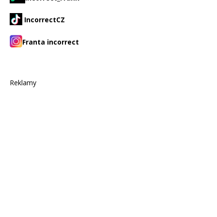
IncorrectCZ
Franta incorrect
Reklamy