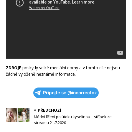
ZDROJE
poskytly velké mediální domy a v tomto díle nejsou
žádné vyloženě neznámé informace.
Připojte se @incorrectcz
PŘEDCHOZÍ
Módní líčení po útoku kyselinou – střípek ze
streamu 21.7.2020