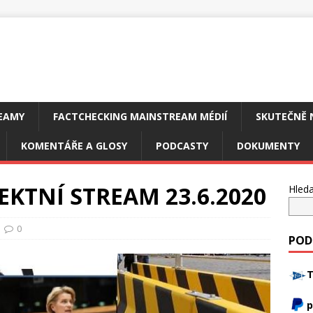
EAMY
FACTCHECKING MAINSTREAM MÉDIÍ
SKUTEČNĚ 
KOMENTÁŘE A GLOSY
PODCASTY
DOKUMENTY
KTNÍ STREAM 23.6.2020
Hleda
0
POD
T
p