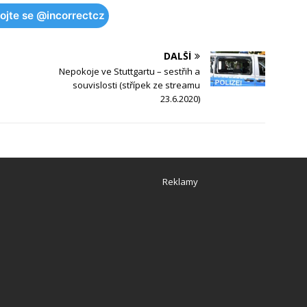
pojte se @incorrectcz
DALŠÍ
Nepokoje ve Stuttgartu – sestřih a
souvislosti (střípek ze streamu
23.6.2020)
Reklamy