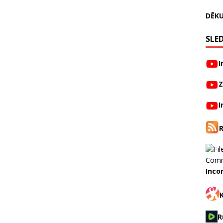
DĚKU
SLED
I
Z
I
Inco
R