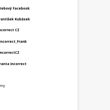
ebový Facebook
rantišek Kubásek
ncorrect CZ
Incorrect_Frank
IncorrectCZ
ranta incorrect
amy