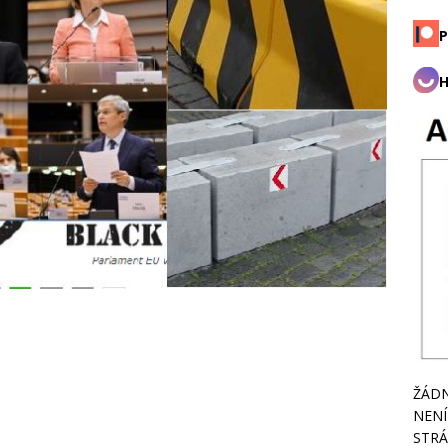
P
H
ŽÁDN
NENÍ
STRÁ