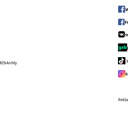
W
F
I
08EkAnMy
F
Rekl