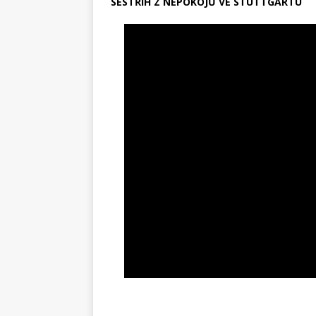
SESTŘIH Z NEPOKOJŮ VE STUTTGARTU