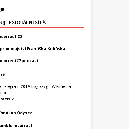
JI!
UJTE SOCIÁLNÍ SÍTĚ:
ncorrect CZ
pravodajství Františka Kubáska
ncorrectCZpodcast
RSS
rrectCZ
Kanál na Odysee
umble Incorrect