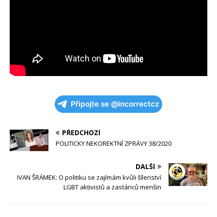
Připojte se @incorrectcz
PŘEDCHOZÍ
POLITICKY NEKOREKTNÍ ZPRÁVY 38/2020
DALŠÍ
IVAN ŠRÁMEK: O politiku se zajímám kvůli šílenství
LGBT aktivistů a zastánců menšin