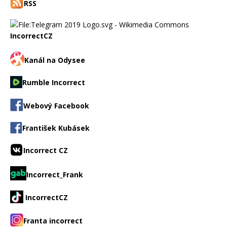
RSS
IncorrectCZ
Kanál na Odysee
Rumble Incorrect
Webový Facebook
František Kubásek
Incorrect CZ
Incorrect_Frank
IncorrectCZ
Franta incorrect