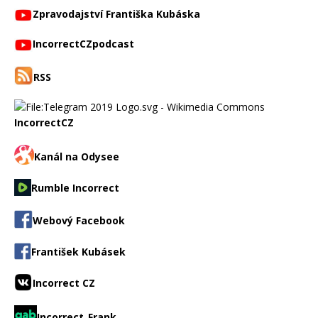
Zpravodajství Františka Kubáska
IncorrectCZpodcast
RSS
IncorrectCZ
Kanál na Odysee
Rumble Incorrect
Webový Facebook
František Kubásek
Incorrect CZ
Incorrect_Frank