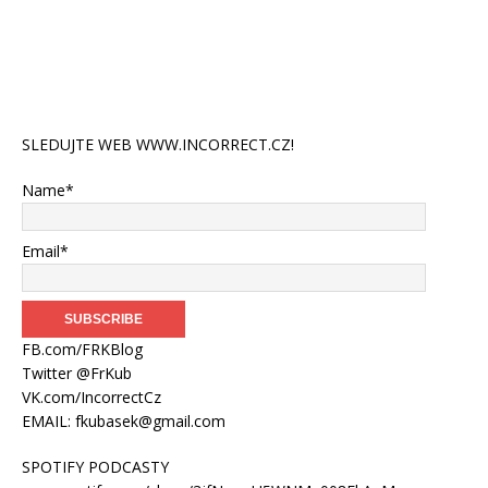
SLEDUJTE WEB WWW.INCORRECT.CZ!
Name*
Email*
FB.com/FRKBlog
Twitter @FrKub
VK.com/IncorrectCz
EMAIL:
fkubasek@gmail.com
SPOTIFY PODCASTY