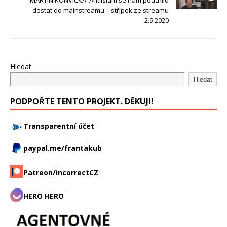
MARTIN KONVIČKA: Antiislám se nám podařilo
dostat do mainstreamu – střípek ze streamu
2.9.2020
Hledat
Hledat
PODPOŘTE TENTO PROJEKT. DĚKUJI!
Transparentní účet
paypal.me/frantakub
Patreon/incorrectCZ
HERO HERO