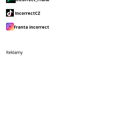
IncorrectCZ
Franta incorrect
Reklamy