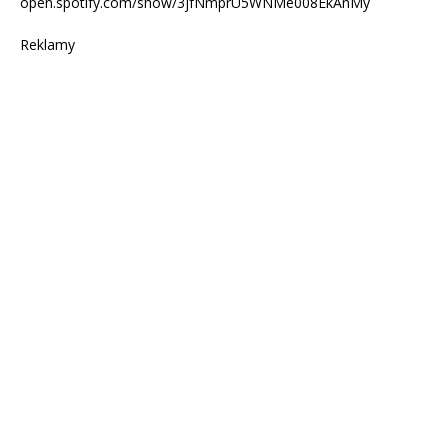
open.spotify.com/show/3jfNmprU5WNMe008EkAnMy
Reklamy