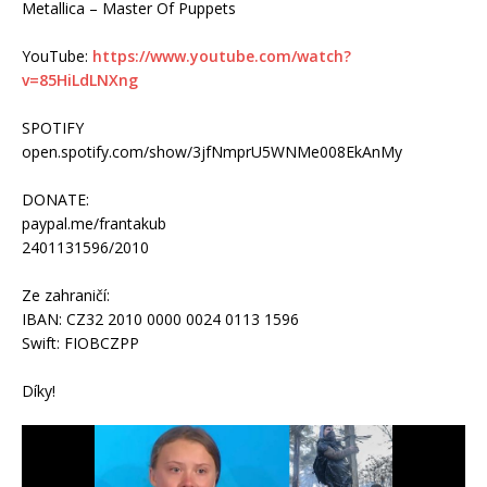
Metallica – Master Of Puppets
YouTube:
https://www.youtube.com/watch?
v=85HiLdLNXng
SPOTIFY
open.spotify.com/show/3jfNmprU5WNMe008EkAnMy
DONATE:
paypal.me/frantakub
2401131596/2010
Ze zahraničí:
IBAN: CZ32 2010 0000 0024 0113 1596
Swift: FIOBCZPP
Díky!