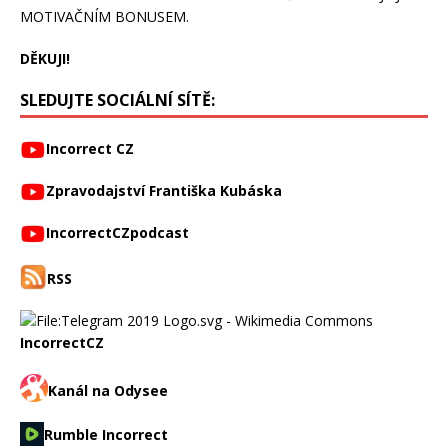
MOTIVAČNÍM BONUSEM.
DĚKUJI!
SLEDUJTE SOCIÁLNÍ SÍTĚ:
Incorrect CZ
Zpravodajství Františka Kubáska
IncorrectCZpodcast
RSS
IncorrectCZ
Kanál na Odysee
Rumble Incorrect