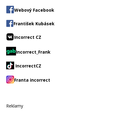
Webový Facebook
František Kubásek
Incorrect CZ
Incorrect_Frank
IncorrectCZ
Franta incorrect
Reklamy