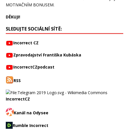
MOTIVAČNÍM BONUSEM.
DĚKUJI!
SLEDUJTE SOCIÁLNÍ SÍTĚ:
Incorrect CZ
Zpravodajství Františka Kubáska
IncorrectCZpodcast
RSS
IncorrectCZ
Kanál na Odysee
Rumble Incorrect