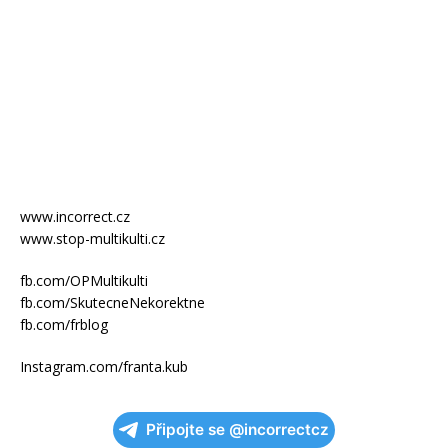
www.incorrect.cz
www.stop-multikulti.cz
fb.com/OPMultikulti
fb.com/SkutecneNekorektne
fb.com/frblog
Instagram.com/franta.kub
Připojte se @incorrectcz