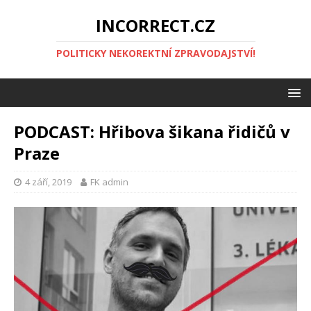
INCORRECT.CZ
POLITICKY NEKOREKTNÍ ZPRAVODAJSTVÍ!
PODCAST: Hřibova šikana řidičů v
Praze
4 září, 2019
FK admin