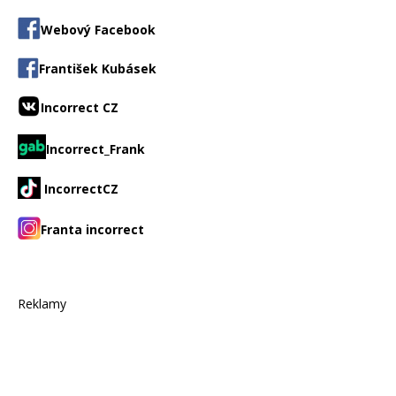
Webový Facebook
František Kubásek
Incorrect CZ
Incorrect_Frank
IncorrectCZ
Franta incorrect
Reklamy