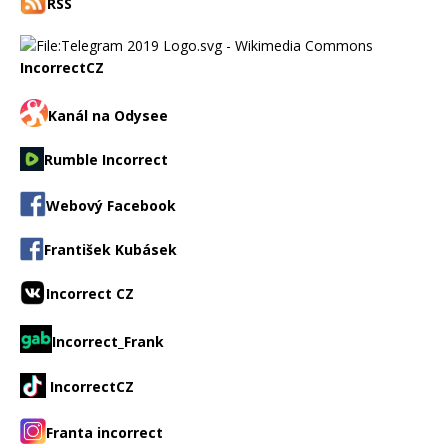
RSS
IncorrectCZ
Kanál na Odysee
Rumble Incorrect
Webový Facebook
František Kubásek
Incorrect CZ
Incorrect_Frank
IncorrectCZ
Franta incorrect