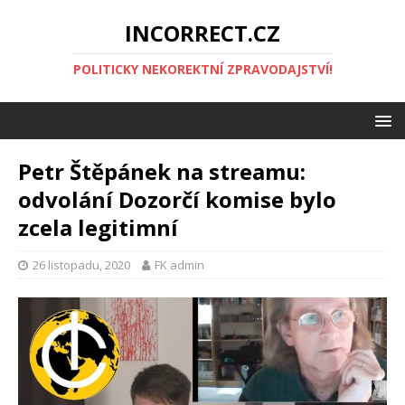
INCORRECT.CZ
POLITICKY NEKOREKTNÍ ZPRAVODAJSTVÍ!
Petr Štěpánek na streamu:
odvolání Dozorčí komise bylo
zcela legitimní
26 listopadu, 2020
FK admin