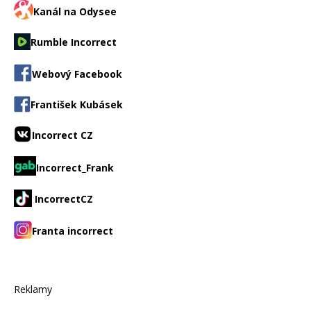
Kanál na Odysee
Rumble Incorrect
Webový Facebook
František Kubásek
Incorrect CZ
Incorrect_Frank
IncorrectCZ
Franta incorrect
Reklamy