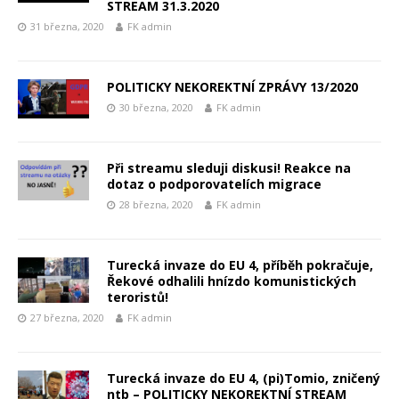
STREAM 31.3.2020
31 března, 2020
FK admin
POLITICKY NEKOREKTNÍ ZPRÁVY 13/2020
30 března, 2020
FK admin
Při streamu sleduji diskusi! Reakce na
dotaz o podporovatelích migrace
28 března, 2020
FK admin
Turecká invaze do EU 4, příběh pokračuje,
Řekové odhalili hnízdo komunistických
teroristů!
27 března, 2020
FK admin
Turecká invaze do EU 4, (pi)Tomio, zničený
ntb – POLITICKY NEKOREKTNÍ STREAM