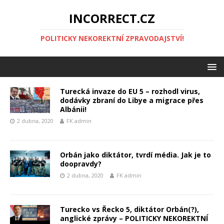
INCORRECT.CZ
POLITICKY NEKOREKTNÍ ZPRAVODAJSTVÍ!
Turecká invaze do EU 5 – rozhodl virus,
dodávky zbraní do Libye a migrace přes
Albánii!
2 dubna, 2020
FK admin
Orbán jako diktátor, tvrdí média. Jak je to
doopravdy?
2 dubna, 2020
FK admin
Turecko vs Řecko 5, diktátor Orbán(?),
anglické zprávy – POLITICKY NEKOREKTNÍ