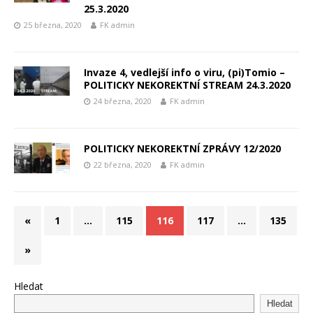
25.3.2020
25 března, 2020
FK admin
Invaze 4, vedlejší info o viru, (pi)Tomio –
POLITICKY NEKOREKTNÍ STREAM 24.3.2020
24 března, 2020
FK admin
POLITICKY NEKOREKTNÍ ZPRÁVY 12/2020
22 března, 2020
FK admin
«
1
…
115
116
117
…
135
»
Hledat
Hledat