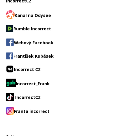
IncorrectCZ
Kanál na Odysee
Rumble Incorrect
Webový Facebook
František Kubásek
Incorrect CZ
Incorrect_Frank
IncorrectCZ
Franta incorrect