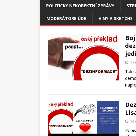
POLITICKY NEKOREKTNÍ ZPRÁVY
STR
MODERÁTORE ÚDE
VINY A SKETCHE
Boj
dez
jed
17 
Takzv
demok
napro
Dez
Lis
14 
Popis