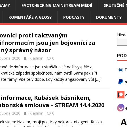
EAMY
FACTCHECKING MAINSTREAM MÉDIÍ
SKUTEČNĚ 
KOMENTÁŘE A GLOSY
PODCASTY
DOKUMENTY
ovníci proti takzvaným
Hleda
ifnormacím jsou jen bojovníci za
iný správný názor
POD
dubna, 2020
FK admin
0
ané dezinformace jsou strašák celé naší vyspělé a
T
ratické západní společností, nám tvrdí. Sami pak šíří
sté fámy. Vítejte v době, kdy každý angažovaný vůl
[…]
p
P
informace, Kubásek básníkem,
abonská smlouva – STREAM 14.4.2020
H
dubna, 2020
FK admin
0
ek videa: Nazdar, moji politicky nekorektní agenti Ruska,