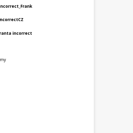
Incorrect_Frank
IncorrectCZ
ranta incorrect
amy