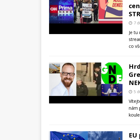
cen
STR
7 d
Je tu
strea
co vš
Hrd
Gre
NEK
5 d
Vítej
nám p
koul
EU 