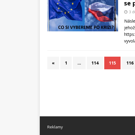
se 
3 d
Násle
jehož
https
vyvo
«
1
…
114
115
116
Reklamy