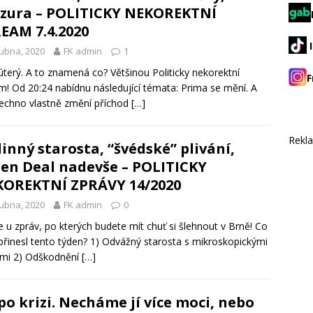
zura – POLITICKY NEKOREKTNÍ
EAM 7.4.2020
ubna, 2020
FK admin
1
 úterý. A to znamená co? Většinou Politicky nekorektní
F
m! Od 20:24 nabídnu následující témata: Prima se mění. A
echno vlastně změní příchod
[…]
Rekl
inný starosta, “švédské” plivání,
en Deal nadevše – POLITICKY
OREKTNÍ ZPRÁVY 14/2020
ubna, 2020
FK admin
0
te u zpráv, po kterých budete mít chuť si šlehnout v Brně! Co
řinesl tento týden? 1) Odvážný starosta s mikroskopickými
emi 2) Odškodnění
[…]
po krizi. Necháme jí více moci, nebo