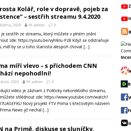
Z
rosta Kolář, role v dopravě, pojeb za
astence” – sestřih streamu 9.4.2020
I
dubna, 2020
FK admin
0
 je sestřih ze streamu, který můžete v plném znění
nout zde: https://youtu.be/vyhIkIu-Pz8 Když se odstraňuje
, měl by se u toho starosta alespoň chovat
[…]
Inco
ma míří vlevo – s příchodem CNN
hází nepohodlní!
ubna, 2020
FK admin
0
R
dující video je záznam z Politicky nekorektního streamu,
 můžete shlédnout zde: https://www.youtube.com/watch?
W
U7UASEFKU Nový projekt FTV Prima s křečovitým názvem
Prima News již nechal
[…]
F
I
 na Primě, diskuse se sluníčky,