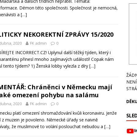
 Maďarska a dalších třídních nepřátel. Témata:
formace. Démon této společnosti. Společnost je nemocná,
nenávisti a
[…]
ITICKY NEKOREKTNÍ ZPRÁVY 15/2020
dubna, 2020
FK admin
0
REJTE INCORRECT.CZ! Uplynul další těžký týden, který i
karanténu přinesl mnoho zajímavých událostí! Copak nám
sl tento týdem? 1) Ženská lobby vylezla z díry
[…]
ŽÁDN
NENÍ
ENTÁŘ: Chráněnci v Německu mají
STRÁ
aké omezení pohybu na salámu
DĚKU
dubna, 2020
FK admin
0
ecku platí omezení shromažďování kvůli koronaviru. Jenže
SLED
í z muzein je povoleno. Německé úřady se naivně
valy, že muslimové to volání poslouchat nebudou a
[…]
I