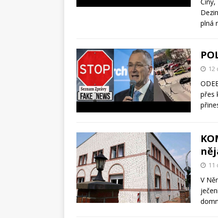
Číny,
Dezin
plná 
POL
12 
ODEBÍ
přes 
přine
KOM
něj
11 
V Něm
ječen
domní