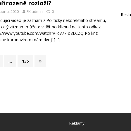
přirozeně rozloží?
ubna, 2020
FK admin
0
Rekl
dující video je záznam z Politicky nekorektního streamu,
 celý záznam můžete vidět po kliknutí na tento odkaz:
://www.youtube.com/watch?v=qv77-o8LCZQ Po krizi
lané koronavirem mám dvojí
[…]
…
135
»
Reklamy