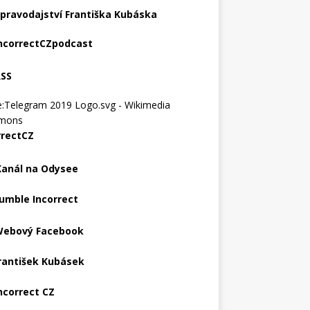
pravodajství Františka Kubáska
ncorrectCZpodcast
RSS
rrectCZ
Kanál na Odysee
umble Incorrect
ebový Facebook
rantišek Kubásek
ncorrect CZ