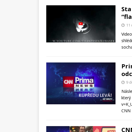
Sta
“fl
11 
Video
shléd
socha
Pri
odc
9 d
Násle
který
v=K_
CNN 
CNN