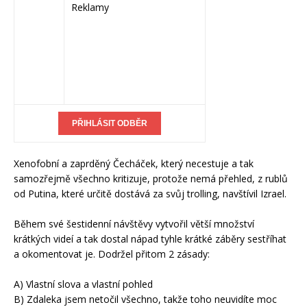
Reklamy
Xenofobní a zaprděný Čecháček, který necestuje a tak
samozřejmě všechno kritizuje, protože nemá přehled, z rublů
od Putina, které určitě dostává za svůj trolling, navštívil Izrael.
Během své šestidenní návštěvy vytvořil větší množství
krátkých videí a tak dostal nápad tyhle krátké záběry sestříhat
a okomentovat je. Dodržel přitom 2 zásady:
A) Vlastní slova a vlastní pohled
B) Zdaleka jsem netočil všechno, takže toho neuvidíte moc