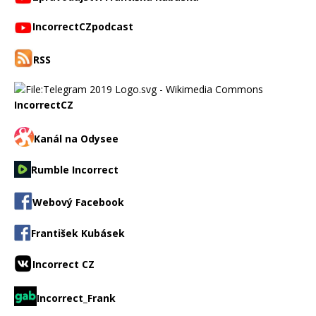
IncorrectCZpodcast
RSS
IncorrectCZ
Kanál na Odysee
Rumble Incorrect
Webový Facebook
František Kubásek
Incorrect CZ
Incorrect_Frank