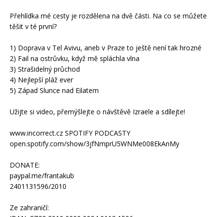
Přehlídka mé cesty je rozdělena na dvě části. Na co se můžete
těšit v té první?
1) Doprava v Tel Avivu, aneb v Praze to ještě není tak hrozné
2) Fail na ostrůvku, když mě spláchla vlna
3) Strašidelný průchod
4) Nejlepší pláž ever
5) Západ Slunce nad Eilatem
Užijte si video, přemýšlejte o návštěvě Izraele a sdílejte!
www.incorrect.cz SPOTIFY PODCASTY
open.spotify.com/show/3jfNmprU5WNMe008EkAnMy
DONATE:
paypal.me/frantakub
2401131596/2010
Ze zahraničí: