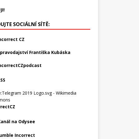
JI!
UJTE SOCIÁLNÍ SÍTĚ:
ncorrect CZ
pravodajství Františka Kubáska
ncorrectCZpodcast
RSS
rrectCZ
Kanál na Odysee
umble Incorrect