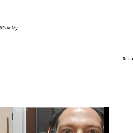
08EkAnMy
Rekl