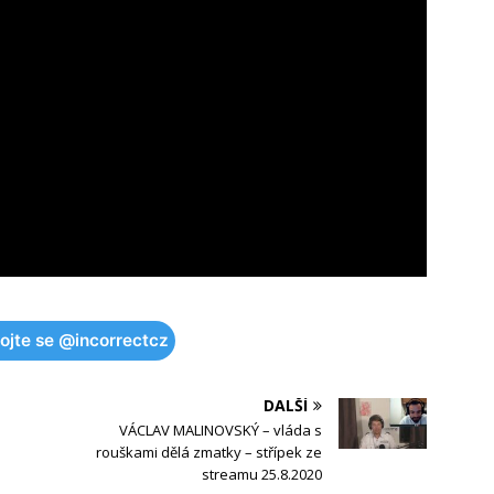
pojte se @incorrectcz
DALŠÍ
VÁCLAV MALINOVSKÝ – vláda s
rouškami dělá zmatky – střípek ze
streamu 25.8.2020