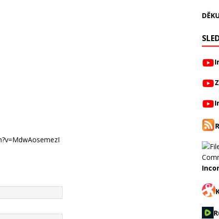
DĚKU
SLED
I
Z
I
tch?v=MdwAosemezI
Inco
R