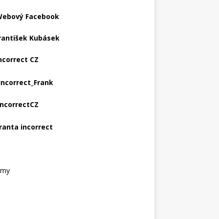
ebový Facebook
rantišek Kubásek
ncorrect CZ
Incorrect_Frank
IncorrectCZ
ranta incorrect
amy