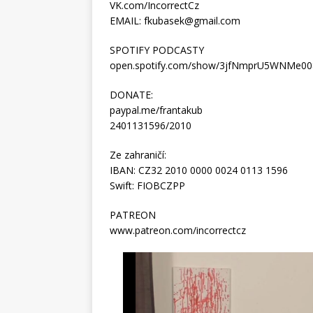
VK.com/IncorrectCz
EMAIL:
fkubasek@gmail.com
SPOTIFY PODCASTY
open.spotify.com/show/3jfNmprU5WNMe0
DONATE:
paypal.me/frantakub
2401131596/2010
Ze zahraničí:
IBAN: CZ32 2010 0000 0024 0113 1596
Swift: FIOBCZPP
PATREON
www.patreon.com/incorrectcz