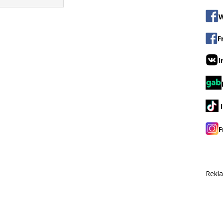
W
F
I
F
Rekl