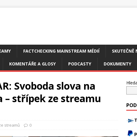
EAMY
FACTCHECKING MAINSTREAM MÉDIÍ
SKUTEČNĚ 
KOMENTÁŘE A GLOSY
PODCASTY
DOKUMENTY
: Svoboda slova na
Hleda
 – střípek ze streamu
POD
T
ze streamů
0
p