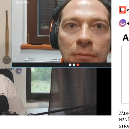
P
H
ŽÁDN
NENÍ
STRÁ