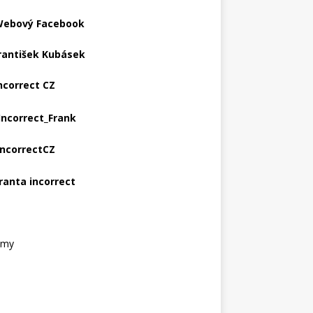
ebový Facebook
rantišek Kubásek
ncorrect CZ
Incorrect_Frank
IncorrectCZ
ranta incorrect
amy