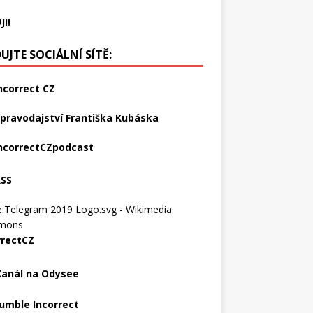
JI!
UJTE SOCIÁLNÍ SÍTĚ:
ncorrect CZ
pravodajství Františka Kubáska
ncorrectCZpodcast
RSS
rrectCZ
Kanál na Odysee
umble Incorrect