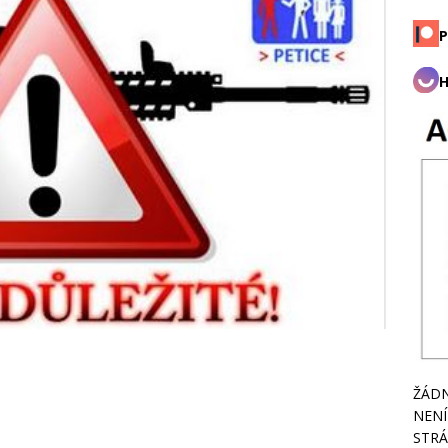
P
H
ŽÁDN
NENÍ
STRÁ