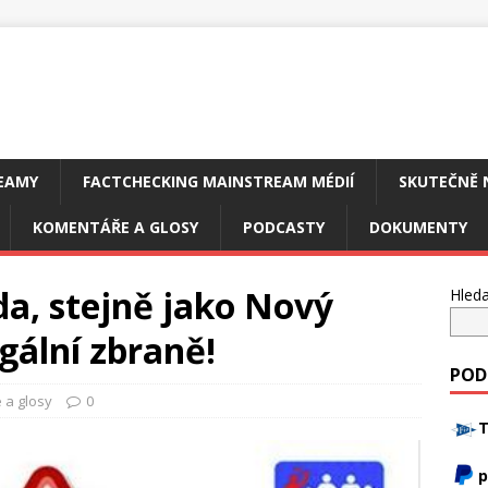
EAMY
FACTCHECKING MAINSTREAM MÉDIÍ
SKUTEČNĚ 
KOMENTÁŘE A GLOSY
PODCASTY
DOKUMENTY
, stejně jako Nový
Hleda
gální zbraně!
POD
 a glosy
0
T
p