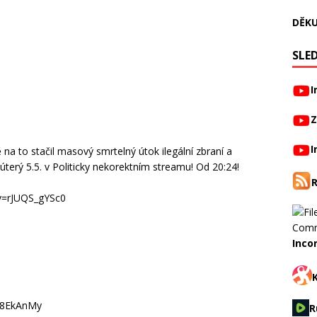
DĚKU
SLED
I
Z
I
 na to stačil masový smrtelný útok ilegální zbraní a
 úterý 5.5. v Politicky nekorektním streamu! Od 20:24!
v=rJUQS_gYSc0
Inco
08EkAnMy
R