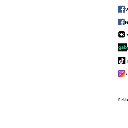
W
F
I
F
Rekl