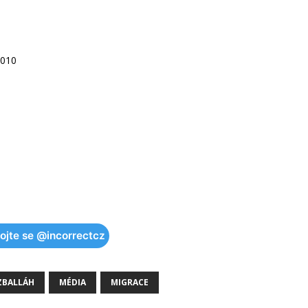
2010
pojte se @incorrectcz
ZBALLÁH
MÉDIA
MIGRACE