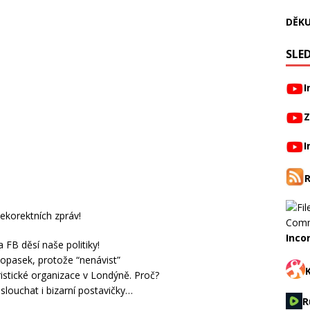
DĚKU
SLED
I
Z
I
ekorektních zpráv!
Inco
 FB děsí naše politiky!
opasek, protože “nenávist”
oristické organizace v Londýně. Proč?
oslouchat i bizarní postavičky…
R