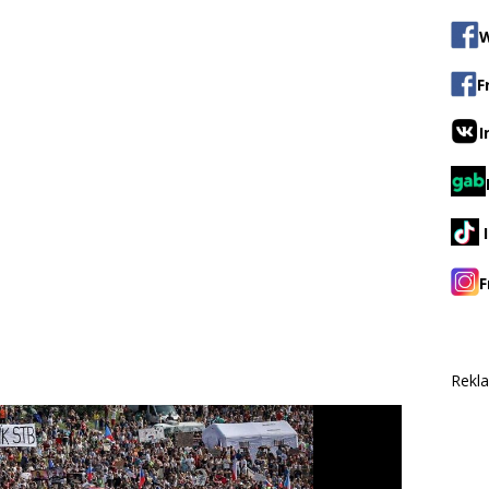
W
F
I
F
Rekl