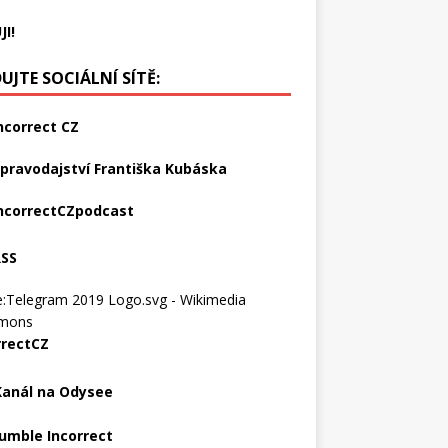
JI!
UJTE SOCIÁLNÍ SÍTĚ:
ncorrect CZ
pravodajství Františka Kubáska
ncorrectCZpodcast
RSS
rrectCZ
Kanál na Odysee
umble Incorrect