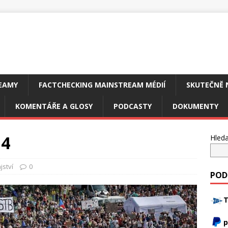
EAMY
FACTCHECKING MAINSTREAM MÉDIÍ
SKUTEČNĚ 
KOMENTÁŘE A GLOSY
PODCASTY
DOKUMENTY
 4
Hleda
jství
0
POD
T
p