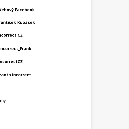
ebový Facebook
rantišek Kubásek
ncorrect CZ
Incorrect_Frank
IncorrectCZ
ranta incorrect
amy