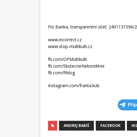
Fio Banka, transparentní účet: 2401131596/
www.incorrect.cz
www.stop-multikulti.cz
fb.com/OPMultikulti
fb.com/SkutecneNekorektne
fb.com/frblog
Instagram.com/franta.kub
Při
ANDREJ BABIŠ
FACEBOOK
HI