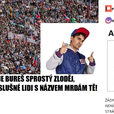
P
H
ŽÁDN
NENÍ
STRÁ