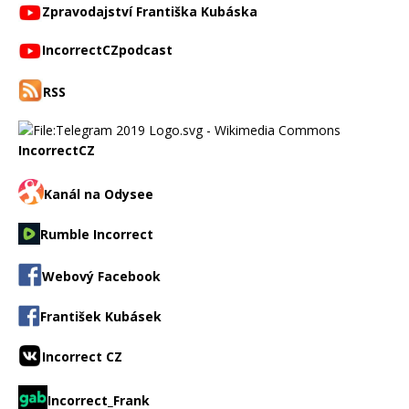
Zpravodajství Františka Kubáska
IncorrectCZpodcast
RSS
IncorrectCZ
Kanál na Odysee
Rumble Incorrect
Webový Facebook
František Kubásek
Incorrect CZ
Incorrect_Frank