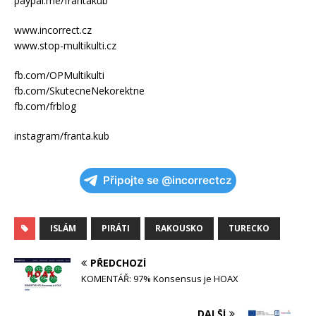
paypal.me/frantakub
www.incorrect.cz
www.stop-multikulti.cz
fb.com/OPMultikulti
fb.com/SkutecneNekorektne
fb.com/frblog
instagram/franta.kub
Připojte se @incorrectcz
ISLÁM
PIRÁTI
RAKOUSKO
TURECKO
PŘEDCHOZÍ
KOMENTÁŘ: 97% Konsensus je HOAX
DALŠÍ