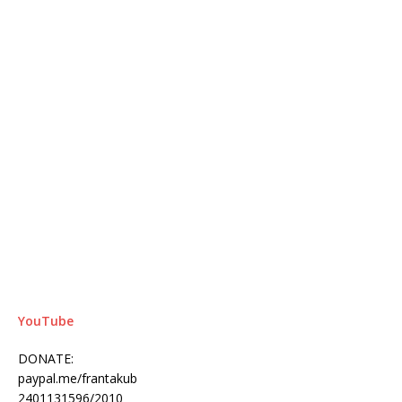
YouTube
DONATE:
paypal.me/frantakub
2401131596/2010