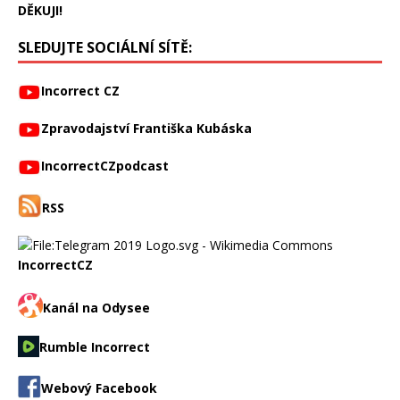
DĚKUJI!
SLEDUJTE SOCIÁLNÍ SÍTĚ:
Incorrect CZ
Zpravodajství Františka Kubáska
IncorrectCZpodcast
RSS
IncorrectCZ
Kanál na Odysee
Rumble Incorrect
Webový Facebook