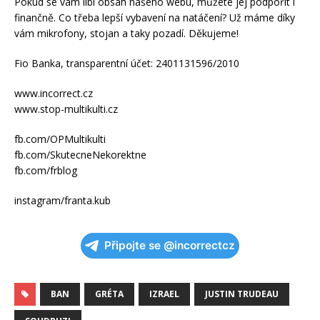
Pokud se vám líbí obsah našeho webu, můžete jej podpořit i
finančně. Co třeba lepší vybavení na natáčení? Už máme díky
vám mikrofony, stojan a taky pozadí. Děkujeme!
Fio Banka, transparentní účet: 2401131596/2010
www.incorrect.cz
www.stop-multikulti.cz
fb.com/OPMultikulti
fb.com/SkutecneNekorektne
fb.com/frblog
instagram/franta.kub
Připojte se @incorrectcz
BAN
GRÉTA
IZRAEL
JUSTIN TRUDEAU