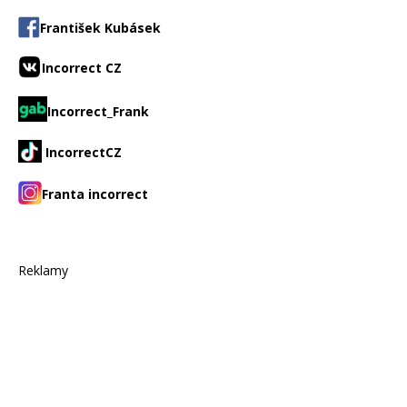
František Kubásek
Incorrect CZ
Incorrect_Frank
IncorrectCZ
Franta incorrect
Reklamy