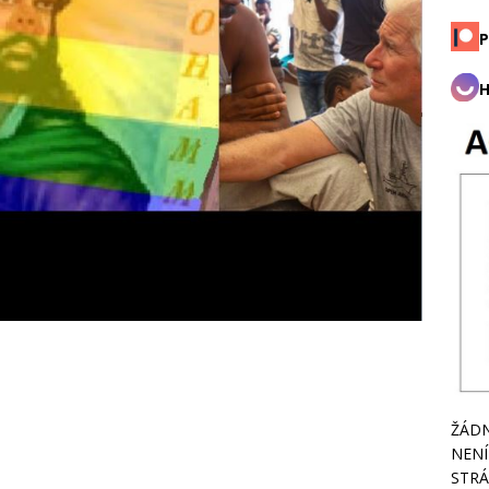
P
H
ŽÁDN
NENÍ
STRÁ