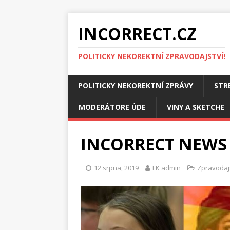
INCORRECT.CZ
POLITICKY NEKOREKTNÍ ZPRAVODAJSTVÍ!
POLITICKY NEKOREKTNÍ ZPRÁVY
STR
MODERÁTORE ÚDE
VINY A SKETCHE
INCORRECT NEWS 
12 srpna, 2019
FK admin
Zpravodaj