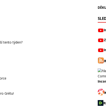
DĚKU
SLED
I
Z
ší tento týden?
I
borce
Inco
ro Grétu!
R