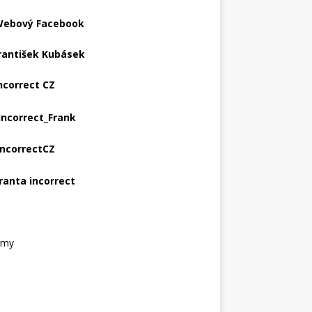
ebový Facebook
rantišek Kubásek
ncorrect CZ
Incorrect_Frank
IncorrectCZ
ranta incorrect
amy