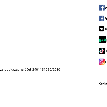
W
F
I
F
ou lze poukázat na účet 2401131596/2010
Rekl