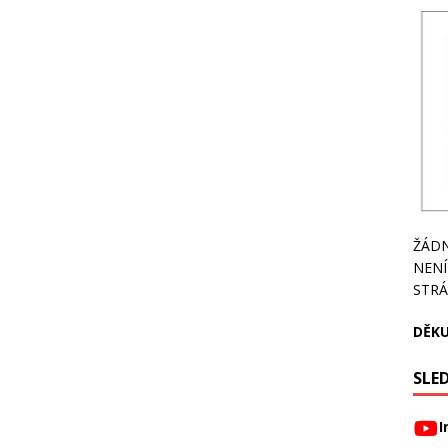
ŽÁDN
NENÍ
STRÁ
DĚKU
SLED
I