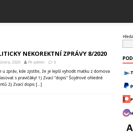
Hleda
ITICKY NEKOREKTNÍ ZPRÁVY 8/2020
POD
února, 2020
FK admin
0
te u zpráv, kde zjistíte, že je lepší vyhodit matku z domova
T
lasovat s pravičáky! 1) Zvací “dopis” Šojdrové ohledně
ntů 2) Zvací dopis
[…]
p
P
H