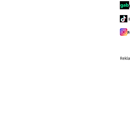
F
Rekl