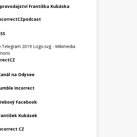
pravodajství Františka Kubáska
ncorrectCZpodcast
RSS
rrectCZ
Kanál na Odysee
umble Incorrect
ebový Facebook
rantišek Kubásek
ncorrect CZ