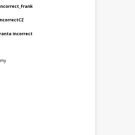
Incorrect_Frank
IncorrectCZ
ranta incorrect
amy