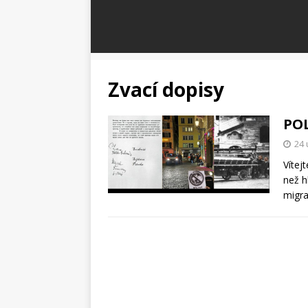
Zvací dopisy
POL
24 
Vítej
než h
migra