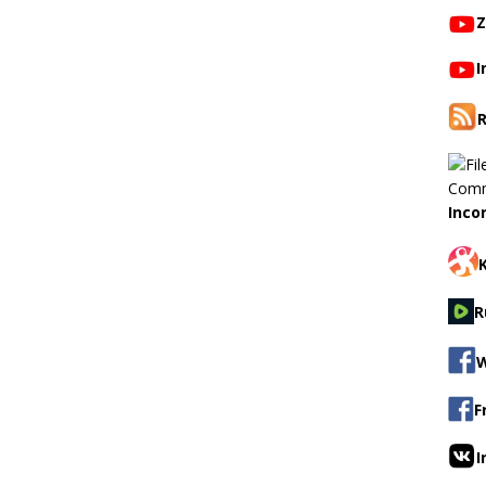
Z
I
Inco
R
W
F
I