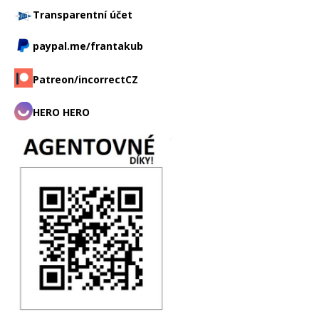
Transparentní účet
paypal.me/frantakub
Patreon/incorrectCZ
HERO HERO