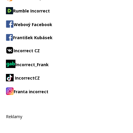
Rumble Incorrect
Webový Facebook
František Kubásek
Incorrect CZ
Incorrect_Frank
IncorrectCZ
Franta incorrect
Reklamy