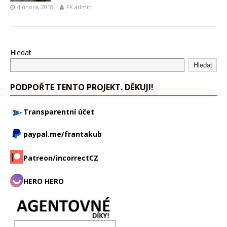
4 února, 2018
FK admin
Hledat
Hledat
PODPOŘTE TENTO PROJEKT. DĚKUJI!
Transparentní účet
paypal.me/frantakub
Patreon/incorrectCZ
HERO HERO