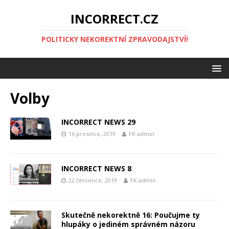
INCORRECT.CZ
POLITICKY NEKOREKTNÍ ZPRAVODAJSTVÍ!
Volby
INCORRECT NEWS 29
16 prosince, 2019
FK admin
INCORRECT NEWS 8
22 července, 2019
FK admin
Skutečně nekorektně 16: Poučujme ty
hlupáky o jediném správném názoru