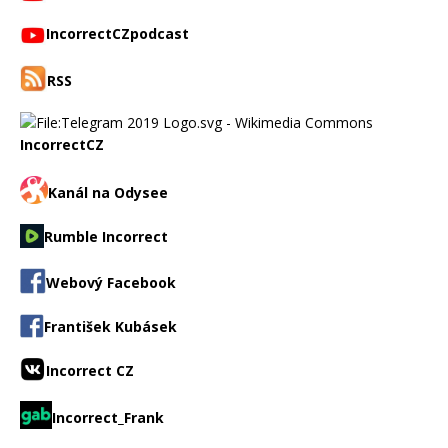
IncorrectCZpodcast
RSS
IncorrectCZ
Kanál na Odysee
Rumble Incorrect
Webový Facebook
František Kubásek
Incorrect CZ
Incorrect_Frank