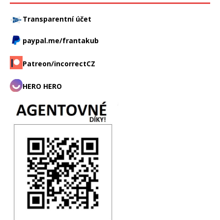
Transparentní účet
paypal.me/frantakub
Patreon/incorrectCZ
HERO HERO