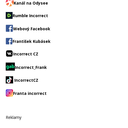
Kanál na Odysee
Rumble Incorrect
Webový Facebook
František Kubásek
Incorrect CZ
Incorrect_Frank
IncorrectCZ
Franta incorrect
Reklamy