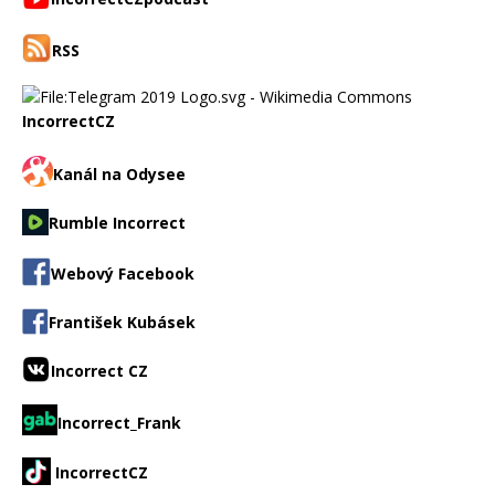
RSS
IncorrectCZ
Kanál na Odysee
Rumble Incorrect
Webový Facebook
František Kubásek
Incorrect CZ
Incorrect_Frank
IncorrectCZ