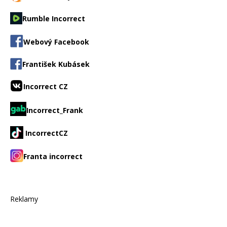
Rumble Incorrect
Webový Facebook
František Kubásek
Incorrect CZ
Incorrect_Frank
IncorrectCZ
Franta incorrect
Reklamy