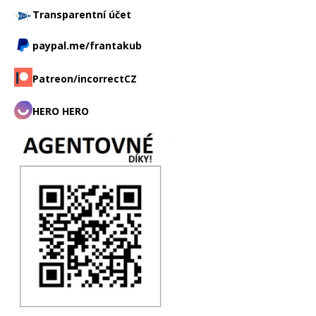
Transparentní účet
paypal.me/frantakub
Patreon/incorrectCZ
HERO HERO