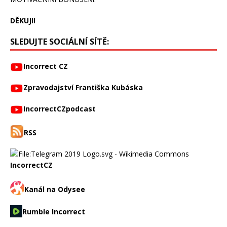
DĚKUJI!
SLEDUJTE SOCIÁLNÍ SÍTĚ:
Incorrect CZ
Zpravodajství Františka Kubáska
IncorrectCZpodcast
RSS
IncorrectCZ
Kanál na Odysee
Rumble Incorrect