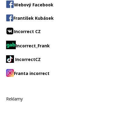
Webový Facebook
František Kubásek
Incorrect CZ
Incorrect_Frank
IncorrectCZ
Franta incorrect
Reklamy