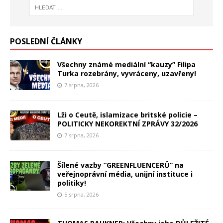
POSLEDNÍ ČLÁNKY
Všechny známé mediální “kauzy” Filipa
Turka rozebrány, vyvráceny, uzavřeny!
7 srpna, 2026
Lži o Ceutě, islamizace britské policie –
POLITICKY NEKOREKTNÍ ZPRÁVY 32/2026
7 srpna, 2026
Šílené vazby “GREENFLUENCERŮ” na
veřejnoprávní média, unijní instituce i
politiky!
5 srpna, 2026