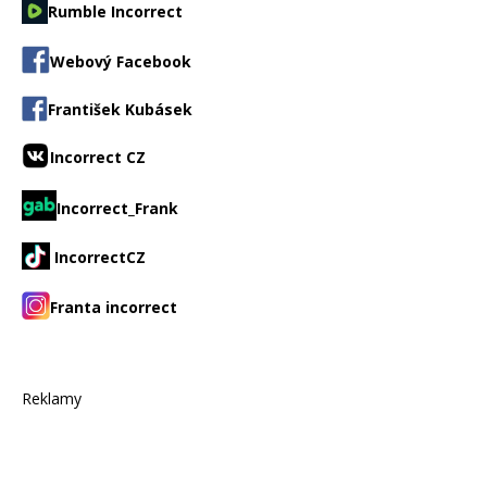
Rumble Incorrect
Webový Facebook
František Kubásek
Incorrect CZ
Incorrect_Frank
IncorrectCZ
Franta incorrect
Reklamy