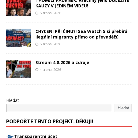
THOMAS PAUKNER: Všechny jeho DŮLEŽITÉ
KAUZY V JEDINÉM VIDEU!
5 srpna, 2026
CHYCENI PŘI ČINU?! Sea Watch 5 si přebírá
ilegální migranty přímo od převaděčů
5 srpna, 2026
Stream 4.8.2026 a zdroje
4 srpna, 2026
Hledat
Hledat
PODPOŘTE TENTO PROJEKT. DĚKUJI!
Transparentní účet