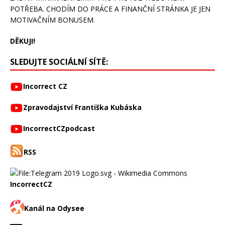
POTŘEBA. CHODÍM DO PRÁCE A FINANČNÍ STRÁNKA JE JEN
MOTIVAČNÍM BONUSEM.
DĚKUJI!
SLEDUJTE SOCIÁLNÍ SÍTĚ:
Incorrect CZ
Zpravodajství Františka Kubáska
IncorrectCZpodcast
RSS
IncorrectCZ
Kanál na Odysee