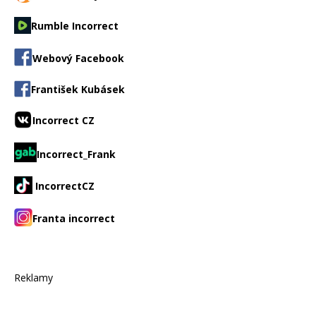
Rumble Incorrect
Webový Facebook
František Kubásek
Incorrect CZ
Incorrect_Frank
IncorrectCZ
Franta incorrect
Reklamy