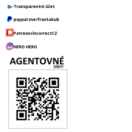
Transparentní účet
paypal.me/frantakub
Patreon/incorrectCZ
HERO HERO