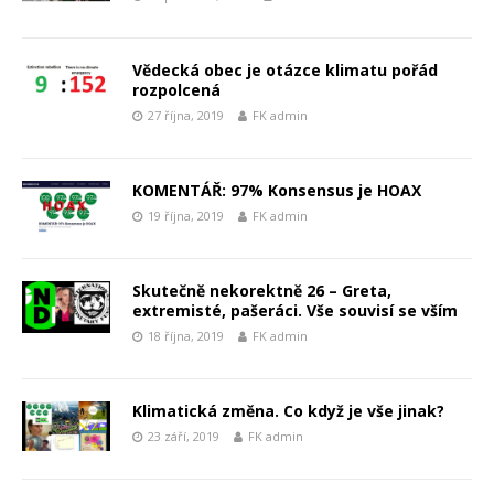
Vědecká obec je otázce klimatu pořád
rozpolcená
27 října, 2019
FK admin
KOMENTÁŘ: 97% Konsensus je HOAX
19 října, 2019
FK admin
Skutečně nekorektně 26 – Greta,
extremisté, pašeráci. Vše souvisí se vším
18 října, 2019
FK admin
Klimatická změna. Co když je vše jinak?
23 září, 2019
FK admin