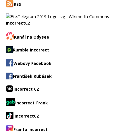
RSS
IncorrectCZ
Kanál na Odysee
Rumble Incorrect
Webový Facebook
František Kubásek
Incorrect CZ
Incorrect_Frank
IncorrectCZ
Franta incorrect