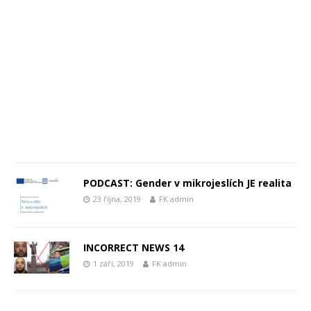
PODCAST: Gender v mikrojeslích JE realita
23 října, 2019
FK admin
INCORRECT NEWS 14
1 září, 2019
FK admin