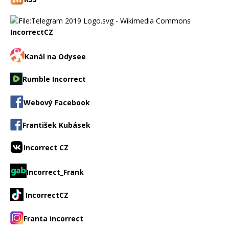
IncorrectCZ
Kanál na Odysee
Rumble Incorrect
Webový Facebook
František Kubásek
Incorrect CZ
Incorrect_Frank
IncorrectCZ
Franta incorrect