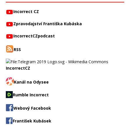
Incorrect CZ
Zpravodajství Františka Kubáska
IncorrectCZpodcast
RSS
IncorrectCZ
Kanál na Odysee
Rumble Incorrect
Webový Facebook
František Kubásek