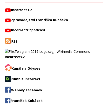
Incorrect CZ
Zpravodajství Františka Kubáska
IncorrectCZpodcast
RSS
IncorrectCZ
Kanál na Odysee
Rumble Incorrect
Webový Facebook
František Kubásek