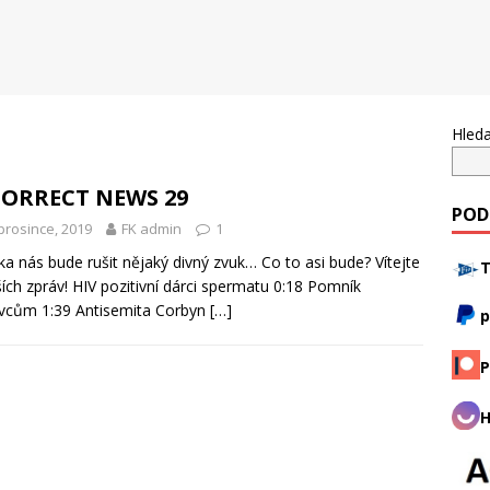
Hleda
CORRECT NEWS 29
POD
prosince, 2019
FK admin
1
a nás bude rušit nějaký divný zvuk… Co to asi bude? Vítejte
T
ších zpráv! HIV pozitivní dárci spermatu 0:18 Pomník
vcům 1:39 Antisemita Corbyn
[…]
p
P
H