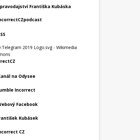
pravodajství Františka Kubáska
ncorrectCZpodcast
RSS
rrectCZ
Kanál na Odysee
umble Incorrect
ebový Facebook
rantišek Kubásek
ncorrect CZ