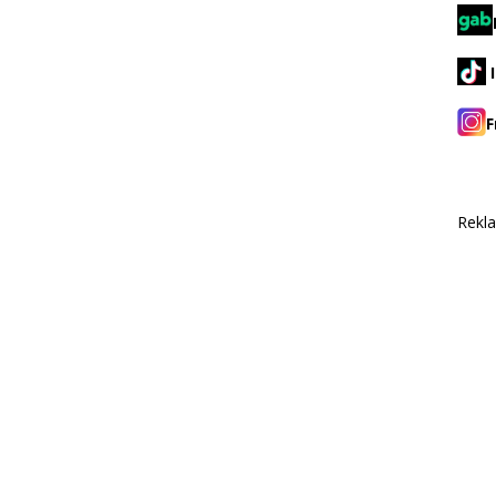
F
Rekl