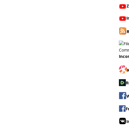
Z
I
Inco
R
W
F
I