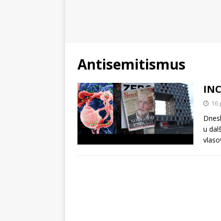
Antisemitismus
IN
16 
Dnesk
u dal
vlaso