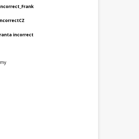
Incorrect_Frank
IncorrectCZ
ranta incorrect
amy