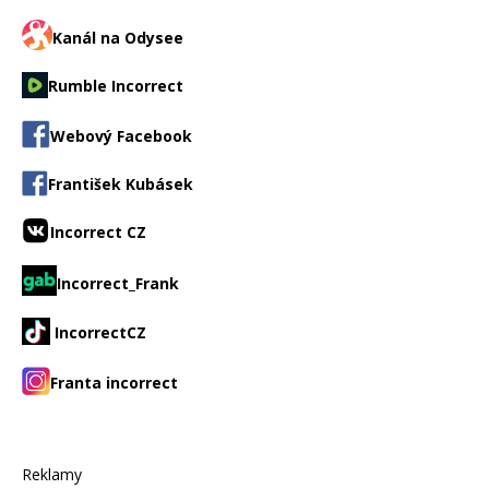
Kanál na Odysee
Rumble Incorrect
Webový Facebook
František Kubásek
Incorrect CZ
Incorrect_Frank
IncorrectCZ
Franta incorrect
Reklamy